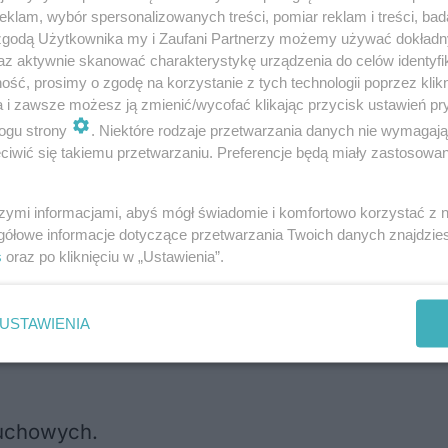
lindrowy rzędowy silnik firmy
MAN o pojemnoś
klam, wybór spersonalizowanych treści, pomiar reklam i treści, bad
 zgodą Użytkownika my i Zaufani Partnerzy możemy używać dokład
az aktywnie skanować charakterystykę urządzenia do celów identyfi
ść, prosimy o zgodę na korzystanie z tych technologii poprzez klikn
eństwa 8-osobowej załogi, którą transporter 
a i zawsze możesz ją zmienić/wycofać klikając przycisk ustawień pr
ogu strony
. Niektóre rodzaje przetwarzania danych nie wymagaj
wicie zabezpieczone kuloodpornie na
II poziom
iwić się takiemu przetwarzaniu. Preferencje będą miały zastosowania
owano specjalne bezodpryskowe wizjery szkla
szymi informacjami, abyś mógł świadomie i komfortowo korzystać z
k, by chronić policjantów przed skutkami eks
gółowe informacje dotyczące przetwarzania Twoich danych znajdzi
s
oraz po kliknięciu w „Ustawienia”.
NAG 4569) na wybuchy:
USTAWIENIA
uchowych.