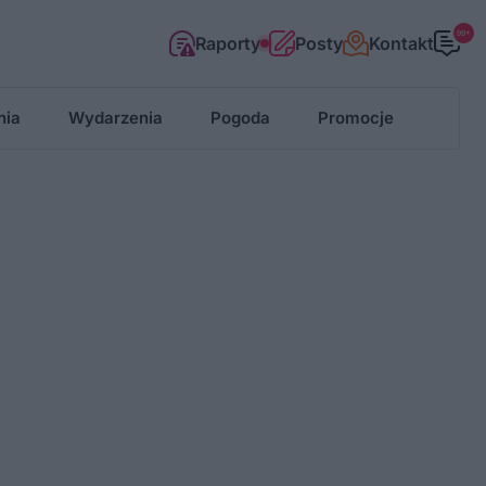
99+
Raporty
Posty
Kontakt
nia
Wydarzenia
Pogoda
Promocje