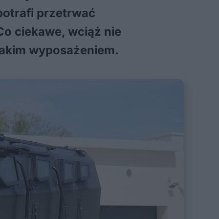
potrafi przetrwać
Co ciekawe, wciąż nie
 takim wyposażeniem.