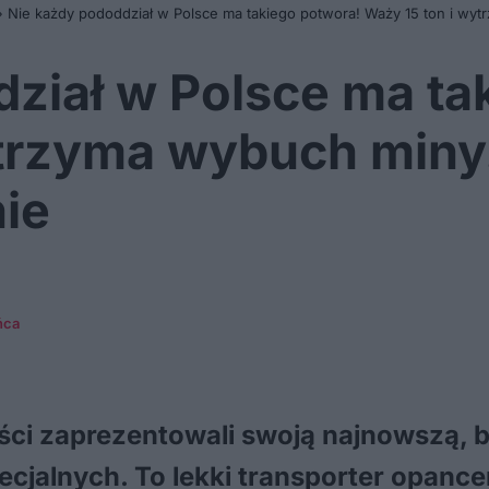
»
Nie każdy pododdział w Polsce ma takiego potwora! Waży 15 ton i wyt
ział w Polsce ma ta
ytrzyma wybuch miny
nie
ńca
yści zaprezentowali swoją najnowszą, 
cjalnych. To lekki transporter opance