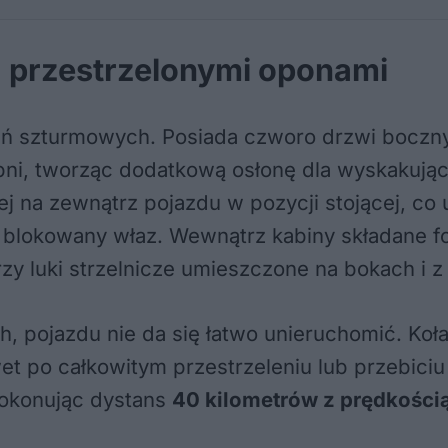
z przestrzelonymi oponami
ań szturmowych. Posiada czworo drzwi boczny
ni, tworząc dodatkową osłonę dla wyskakujący
 na zewnątrz pojazdu w pozycji stojącej, co 
 blokowany właz. Wewnątrz kabiny składane f
y luki strzelnicze umieszczone na bokach i z 
, pojazdu nie da się łatwo unieruchomić. Ko
et po całkowitym przestrzeleniu lub przebiciu
pokonując dystans
40 kilometrów z prędkości