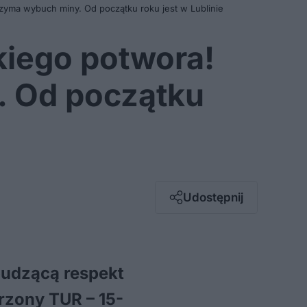
rzyma wybuch miny. Od początku roku jest w Lublinie
kiego potwora!
. Od początku
Facebook
Twitter / X
E-mail
Udostępnij
Messenger
Whatsapp
Kopiuj link
budzącą respekt
rzony TUR – 15-