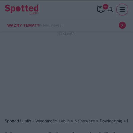
99+
WAŻNY TEMAT?
Prześlij newsa!
Spotted Lublin - Wiadomości Lublin
»
Najnowsze
»
Dowiedz się
»
Mu