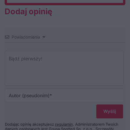
Dodaj opinię
Powiadomienia
Au
(p
Dodając opinię akceptujesz
regulamin
. Administratorem Twoich
danych osobowych jest Grupa Spotted Sp. z o.o.. Szczegóły