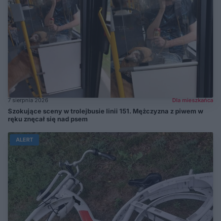
7 sierpnia 2026
Dla mieszkańca
Szokujące sceny w trolejbusie linii 151. Mężczyzna z piwem w
ręku znęcał się nad psem
ALERT