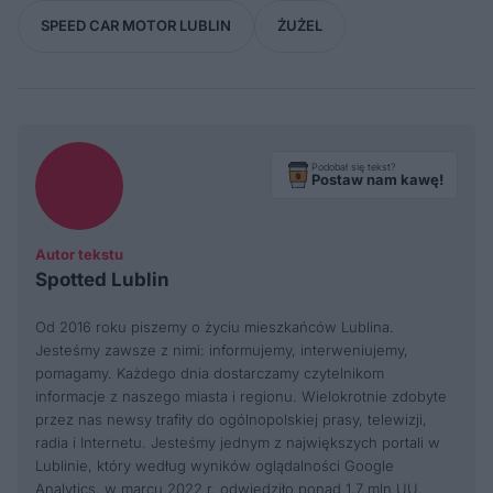
SPEED CAR MOTOR LUBLIN
ŻUŻEL
Podobał się tekst?
Postaw nam kawę!
Autor tekstu
Spotted Lublin
Od 2016 roku piszemy o życiu mieszkańców Lublina.
Jesteśmy zawsze z nimi: informujemy, interweniujemy,
pomagamy. Każdego dnia dostarczamy czytelnikom
informacje z naszego miasta i regionu. Wielokrotnie zdobyte
przez nas newsy trafiły do ogólnopolskiej prasy, telewizji,
radia i Internetu. Jesteśmy jednym z największych portali w
Lublinie, który według wyników oglądalności Google
Analytics, w marcu 2022 r. odwiedziło ponad 1,7 mln UU.