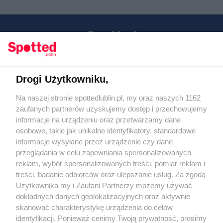
Drogi Użytkowniku,
Kontakt
Na naszej stronie spottedlublin.pl, my oraz naszych 1162
Regulamin
Polityka prywatności
zaufanych partnerów uzyskujemy dostęp i przechowujemy
RODO
informacje na urządzeniu oraz przetwarzamy dane
Warunki korzystania z treści
osobowe, takie jak unikalne identyfikatory, standardowe
informacje wysyłane przez urządzenie czy dane
KATEGORIE
przeglądania w celu zapewniania spersonalizowanych
reklam, wybór spersonalizowanych treści, pomiar reklam i
OGŁOSZENIA
treści, badanie odbiorców oraz ulepszanie usług. Za zgodą
Użytkownika my i Zaufani Partnerzy możemy używać
dokładnych danych geolokalizacyjnych oraz aktywnie
WYDARZENIA
skanować charakterystykę urządzenia do celów
identyfikacji. Ponieważ cenimy Twoją prywatność, prosimy
NA SKRÓTY