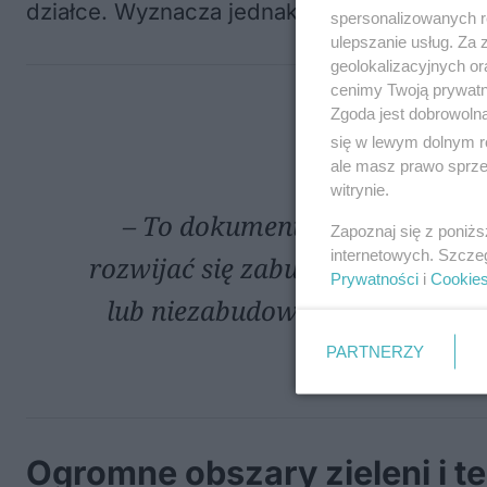
działce. Wyznacza jednak ramy i kierunki r
spersonalizowanych re
ulepszanie usług. Za
geolokalizacyjnych or
cenimy Twoją prywatno
Zgoda jest dobrowoln
się w lewym dolnym r
ale masz prawo sprzec
witrynie.
– To dokument, który zdecyduj
Zapoznaj się z poniż
internetowych. Szcze
rozwijać się zabudowa mieszkani
Prywatności
i
Cookie
lub niezabudowane – podkreśla
i
PARTNERZY
Ogromne obszary zieleni i 