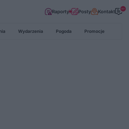
99+
Raporty
Posty
Kontakt
nia
Wydarzenia
Pogoda
Promocje