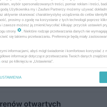
ozwoju przestrzennego całego Lublina.
klam, wybór spersonalizowanych treści, pomiar reklam i treści, bad
 zgodą Użytkownika my i Zaufani Partnerzy możemy używać dokład
az aktywnie skanować charakterystykę urządzenia do celów identyfi
ść, prosimy o zgodę na korzystanie z tych technologii poprzez klikn
a i zawsze możesz ją zmienić/wycofać klikając przycisk ustawień pr
ogu strony
. Niektóre rodzaje przetwarzania danych nie wymagaj
iwić się takiemu przetwarzaniu. Preferencje będą miały zastosowania
e o tym, gdzie w kolejnych latach będzi
szymi informacjami, abyś mógł świadomie i komfortowo korzystać z
gółowe informacje dotyczące przetwarzania Twoich danych znajdzi
owa i usługowa, a które tereny pozosta
s
oraz po kliknięciu w „Ustawienia”.
 Tomasz Fulara, zastępca prezydenta Lu
nwestycji i rozwoju.
USTAWIENIA
terenów otwartych