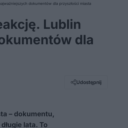
 najważniejszych dokumentów dla przyszłości miasta
akcję. Lublin
dokumentów dla
Facebook
Twitter / X
E-mail
Udostępnij
Messenger
Whatsapp
Kopiuj link
sta – dokumentu,
ługie lata. To