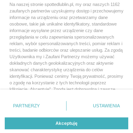
Kontakt
Na naszej stronie spottedlublin.pl, my oraz naszych 1162
Regulamin
Polityka prywatności
zaufanych partnerów uzyskujemy dostęp i przechowujemy
RODO
informacje na urządzeniu oraz przetwarzamy dane
Warunki korzystania z treści
osobowe, takie jak unikalne identyfikatory, standardowe
informacje wysyłane przez urządzenie czy dane
KATEGORIE
przeglądania w celu zapewniania spersonalizowanych
reklam, wybór spersonalizowanych treści, pomiar reklam i
OGŁOSZENIA
treści, badanie odbiorców oraz ulepszanie usług. Za zgodą
Użytkownika my i Zaufani Partnerzy możemy używać
WYDARZENIA
dokładnych danych geolokalizacyjnych oraz aktywnie
skanować charakterystykę urządzenia do celów
identyfikacji. Ponieważ cenimy Twoją prywatność, prosimy
NA SKRÓTY
o zgodę na korzystanie z tych technologii poprzez
kliknięcie „Akceptuję”. Zgoda jest dobrowolna i zawsze
możesz ją zmienić/wycofać klikając przycisk ustawień
prywatności znajdujący się w lewym dolnym rogu strony
PARTNERZY
USTAWIENIA
. Niektóre rodzaje przetwarzania danych nie wymagają
© 2025. Spotted Lublin. Wszystkie prawa zastrzeżone.
zgody użytkownika, ale masz prawo sprzeciwić się
Mapa strony
takiemu przetwarzaniu. Preferencje będą miały
Akceptuję
zastosowania tylko na tej witrynie.