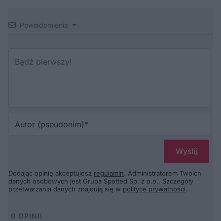
Powiadomienia
Au
(p
Dodając opinię akceptujesz
regulamin
. Administratorem Twoich
danych osobowych jest Grupa Spotted Sp. z o.o.. Szczegóły
przetwarzania danych znajdują się w
polityce prywatności
.
0
OPINII