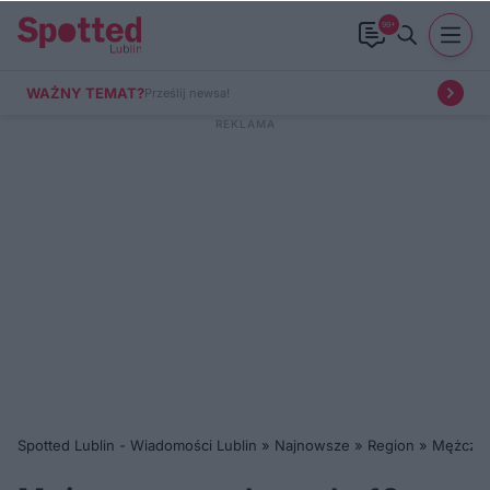
99+
WAŻNY TEMAT?
Prześlij newsa!
Spotted Lublin - Wiadomości Lublin
»
Najnowsze
»
Region
»
Mężczyz