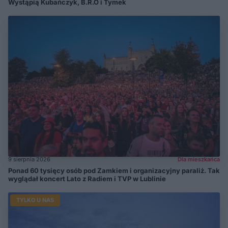
Wystąpią Kubańczyk, B.R.O i Tymek
9 sierpnia 2026
Dla mieszkańca
Ponad 60 tysięcy osób pod Zamkiem i organizacyjny paraliż. Tak
wyglądał koncert Lato z Radiem i TVP w Lublinie
TYLKO U NAS