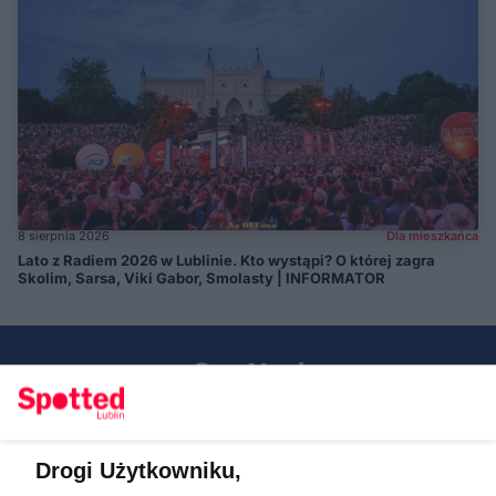
8 sierpnia 2026
Dla mieszkańca
Lato z Radiem 2026 w Lublinie. Kto wystąpi? O której zagra
Skolim, Sarsa, Viki Gabor, Smolasty | INFORMATOR
Drogi Użytkowniku,