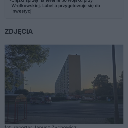
Ciężki sprzęt na terenie po wojsku przy
Wrotkowskiej. Lubella przygotowuje się do
inwestycji
ZDJĘCIA
fot. reporter Janusz Żychowicz