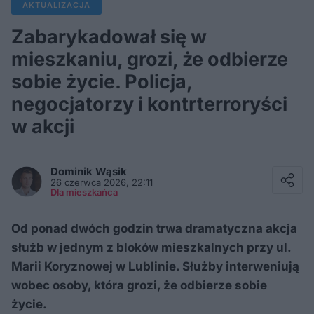
AKTUALIZACJA
Zabarykadował się w
mieszkaniu, grozi, że odbierze
sobie życie. Policja,
negocjatorzy i kontrterroryści
w akcji
Facebook
Twitter / X
Dominik
Wąsik
E-mail
26 czerwca 2026, 22:11
Messenger
Dla mieszkańca
Whatsapp
Kopiuj link
Od ponad dwóch godzin trwa dramatyczna akcja
służb w jednym z bloków mieszkalnych przy ul.
Marii Koryznowej w Lublinie. Służby interweniują
wobec osoby, która grozi, że odbierze sobie
życie.