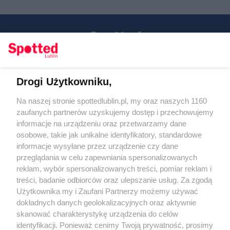
Drogi Użytkowniku,
Kontakt
Na naszej stronie spottedlublin.pl, my oraz naszych 1160
Regulamin
Polityka prywatności
zaufanych partnerów uzyskujemy dostęp i przechowujemy
RODO
informacje na urządzeniu oraz przetwarzamy dane
Warunki korzystania z treści
osobowe, takie jak unikalne identyfikatory, standardowe
informacje wysyłane przez urządzenie czy dane
KATEGORIE
przeglądania w celu zapewniania spersonalizowanych
reklam, wybór spersonalizowanych treści, pomiar reklam i
OGŁOSZENIA
treści, badanie odbiorców oraz ulepszanie usług. Za zgodą
Użytkownika my i Zaufani Partnerzy możemy używać
dokładnych danych geolokalizacyjnych oraz aktywnie
WYDARZENIA
skanować charakterystykę urządzenia do celów
identyfikacji. Ponieważ cenimy Twoją prywatność, prosimy
NA SKRÓTY