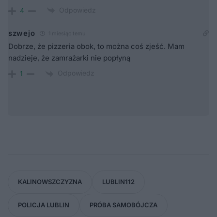
Odpowiedz
4
szwejo
1 miesiąc temu
Dobrze, że pizzeria obok, to można coś zjeść. Mam
nadzieje, że zamrażarki nie popłyną
Odpowiedz
1
KALINOWSZCZYZNA
LUBLIN112
POLICJA LUBLIN
PRÓBA SAMOBÓJCZA