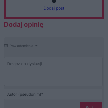
Dodaj post
Dodaj opinię
Powiadomienia
Au
(p