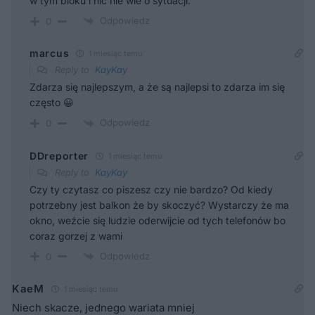
w tym bloku i nic nie wie o sytuacji.
Odpowiedz
0
marcus
1 miesiąc temu
Reply to
KayKay
Zdarza się najlepszym, a że są najlepsi to zdarza im się
często 😀
Odpowiedz
0
DDreporter
1 miesiąc temu
Reply to
KayKay
Czy ty czytasz co piszesz czy nie bardzo? Od kiedy
potrzebny jest balkon że by skoczyć? Wystarczy że ma
okno, weźcie się ludzie oderwijcie od tych telefonów bo
coraz gorzej z wami
Odpowiedz
0
KaeM
1 miesiąc temu
Niech skacze, jednego wariata mniej