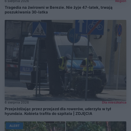
6 sierpnia 2026
Region
Tragedia na żwirowni w Berezie. Nie żyje 47-latek, trwają
poszukiwania 30-latka
6 sierpnia 2026
Dla mieszkańca
Przejeżdżając przez przejazd dla rowerów, uderzyła w tył
hyundaia. Kobieta trafiła do szpitala | ZDJĘCIA
ALERT