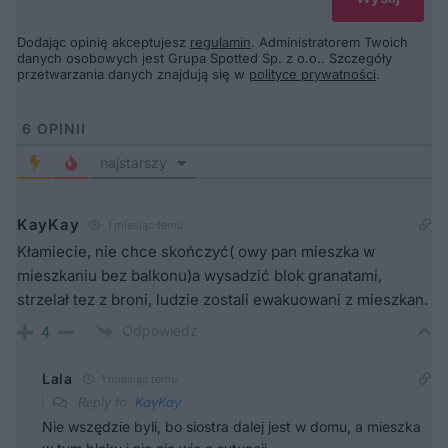
Dodając opinię akceptujesz
regulamin
. Administratorem Twoich
danych osobowych jest Grupa Spotted Sp. z o.o.. Szczegóły
przetwarzania danych znajdują się w
polityce prywatności
.
6
OPINII
najstarszy
KayKay
1 miesiąc temu
Kłamiecie, nie chce skończyć( owy pan mieszka w
mieszkaniu bez balkonu)a wysadzić blok granatami,
strzelał tez z broni, ludzie zostali ewakuowani z mieszkan.
Odpowiedz
4
Lala
1 miesiąc temu
Reply to
KayKay
Nie wszędzie byli, bo siostra dalej jest w domu, a mieszka