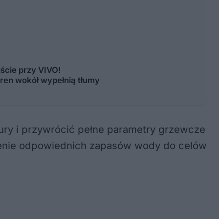
jście przy VIVO!
eren wokół wypełnią tłumy
ury i przywrócić pełne parametry grzewcze
czenie odpowiednich zapasów wody do celów