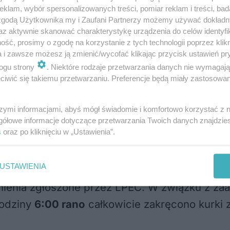
kiewicza 27 oraz Mackiewicza 1, 3, 5 po
klam, wybór spersonalizowanych treści, pomiar reklam i treści, bad
 zgodą Użytkownika my i Zaufani Partnerzy możemy używać dokład
pitną dla mieszkańców. Przewidywany c
az aktywnie skanować charakterystykę urządzenia do celów identyfi
 godzina 14:00 – czytamy w komunikacie
ść, prosimy o zgodę na korzystanie z tych technologii poprzez klikn
a i zawsze możesz ją zmienić/wycofać klikając przycisk ustawień pr
ogu strony
. Niektóre rodzaje przetwarzania danych nie wymagaj
iwić się takiemu przetwarzaniu. Preferencje będą miały zastosowania
14:00
) z brakiem wody muszą radzić sobie m
szymi informacjami, abyś mógł świadomie i komfortowo korzystać z
gółowe informacje dotyczące przetwarzania Twoich danych znajdzi
s
oraz po kliknięciu w „Ustawienia”.
epłej wody na Tatarach
USTAWIENIA
udnienia zgłoszone przez LPEC. W związku z 
godziny
6:00 rano
całkowicie zakręcono kurki 