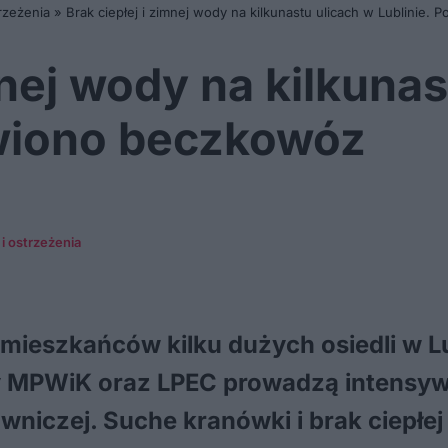
rzeżenia
»
Brak ciepłej i zimnej wody na kilkunastu ulicach w Lublinie
mnej wody na kilkuna
awiono beczkowóz
i ostrzeżenia
 mieszkańców kilku dużych osiedli w L
 MPWiK oraz LPEC prowadzą intensywn
wniczej. Suche kranówki i brak ciepłe