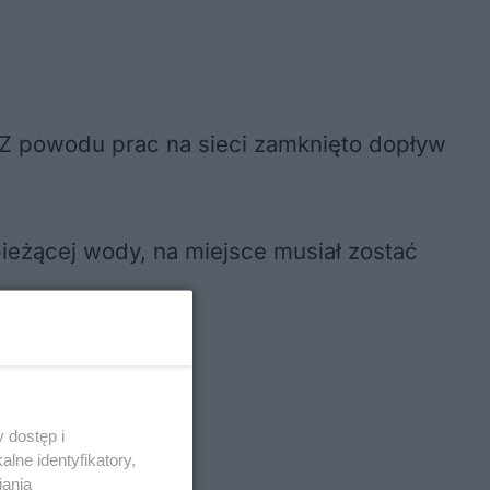
 Z powodu prac na sieci zamknięto dopływ
bieżącej wody, na miejsce musiał zostać
 dostęp i
lne identyfikatory,
iania