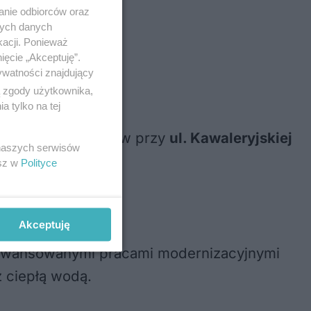
dstawiony
anie odbiorców oraz
nych danych
zas naprawy
kacji. Ponieważ
.
ięcie „Akceptuję”.
ywatności znajdujący
ą zgody użytkownika,
 tylko na tej
ieszkańcy budynków przy
ul. Kawaleryjskiej
 naszych serwisów
esz w
Polityce
Akceptuję
zaawansowanymi pracami modernizacyjnymi
z ciepłą wodą.