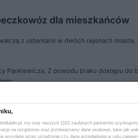
beczkowóz dla mieszkańców
alczą z usterkami w dwóch rejonach miasta.
licy Pankiewicza. Z powodu braku dostępu do 
iem:
niku,
ttedlublin.pl, my oraz naszych 1162 zaufanych partnerów uzyskujemy
cje na urządzeniu oraz przetwarzamy dane osobowe, takie jak unika
je wysyłane przez urządzenie czy dane przeglądania w celu zapewn