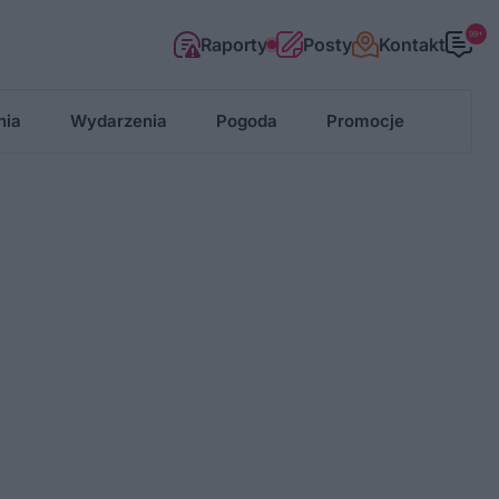
99+
Raporty
Posty
Kontakt
nia
Wydarzenia
Pogoda
Promocje