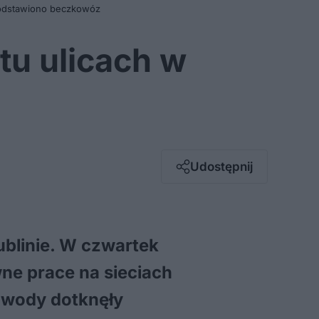
. Podstawiono beczkowóz
stu ulicach w
Facebook
Twitter / X
E-mail
Udostępnij
Messenger
Whatsapp
Kopiuj link
ublinie. W czwartek
e prace na sieciach
j wody dotknęły