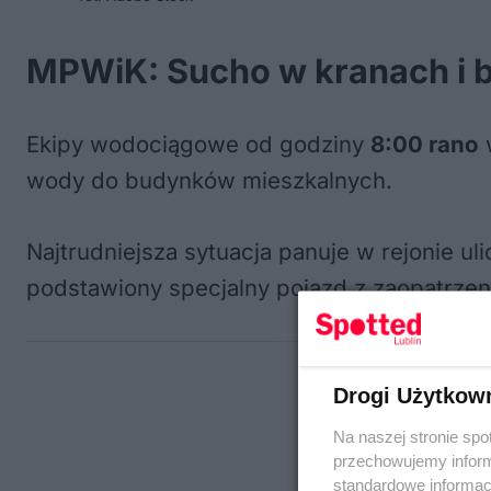
MPWiK: Sucho w kranach i 
Ekipy wodociągowe od godziny
8:00 rano
w
wody do budynków mieszkalnych.
Najtrudniejsza sytuacja panuje w rejonie u
podstawiony specjalny pojazd z zaopatrzen
Drogi Użytkow
Na naszej stronie spo
przechowujemy informa
standardowe informac