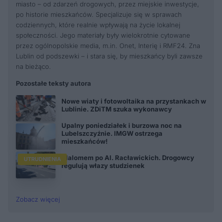
miasto – od zdarzeń drogowych, przez miejskie inwestycje,
po historie mieszkańców. Specjalizuje się w sprawach
codziennych, które realnie wpływają na życie lokalnej
społeczności. Jego materiały były wielokrotnie cytowane
przez ogólnopolskie media, m.in. Onet, Interię i RMF24. Zna
Lublin od podszewki – i stara się, by mieszkańcy byli zawsze
na bieżąco.
Pozostałe teksty autora
Nowe wiaty i fotowoltaika na przystankach w
Lublinie. ZDiTM szuka wykonawcy
Upalny poniedziałek i burzowa noc na
Lubelszczyźnie. IMGW ostrzega
mieszkańców!
Slalomem po Al. Racławickich. Drogowcy
UTRUDNIENIA
regulują włazy studzienek
Zobacz więcej