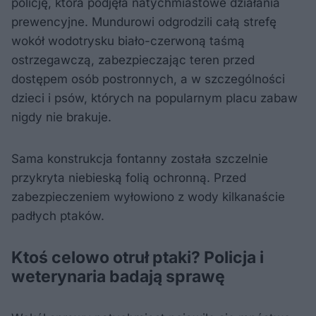
policję, która podjęła natychmiastowe działania
prewencyjne. Mundurowi odgrodzili całą strefę
wokół wodotrysku biało-czerwoną taśmą
ostrzegawczą, zabezpieczając teren przed
dostępem osób postronnych, a w szczególności
dzieci i psów, których na popularnym placu zabaw
nigdy nie brakuje.
Sama konstrukcja fontanny została szczelnie
przykryta niebieską folią ochronną. Przed
zabezpieczeniem wyłowiono z wody kilkanaście
padłych ptaków.
Ktoś celowo otruł ptaki? Policja i
weterynaria badają sprawę