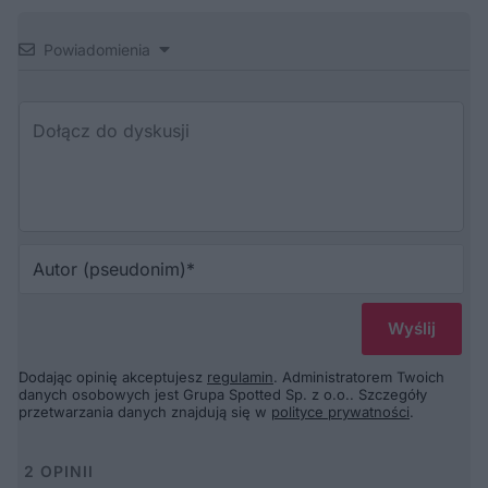
Powiadomienia
Au
(p
Dodając opinię akceptujesz
regulamin
. Administratorem Twoich
danych osobowych jest Grupa Spotted Sp. z o.o.. Szczegóły
przetwarzania danych znajdują się w
polityce prywatności
.
2
OPINII