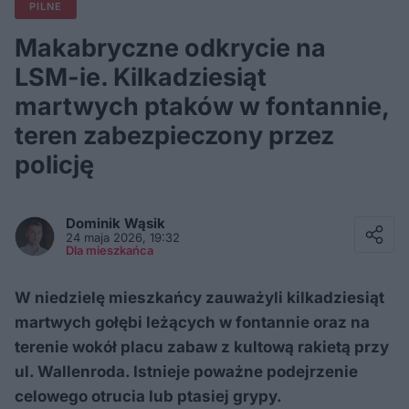
PILNE
Makabryczne odkrycie na
LSM-ie. Kilkadziesiąt
martwych ptaków w fontannie,
teren zabezpieczony przez
policję
Facebook
Twitter / X
Dominik
Wąsik
E-mail
24 maja 2026, 19:32
Messenger
Dla mieszkańca
Whatsapp
Kopiuj link
W niedzielę mieszkańcy zauważyli kilkadziesiąt
martwych gołębi leżących w fontannie oraz na
terenie wokół placu zabaw z kultową rakietą przy
ul. Wallenroda. Istnieje poważne podejrzenie
celowego otrucia lub ptasiej grypy.