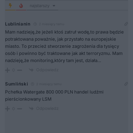
najstarszy
Lublinianin
2 miesięcy temu
Mam nadzieję,że jeżeli ktoś zatruł wodę,to prawa będzie
potraktowana poważnie, jak przystało na europejskie
miasto. To przecież stworzenie zagrożenia dla tysięcy
osób i powinno być traktowane jak akt terroryzmu. Mam
nadzieję,że monitoring,który tam jest, działa…
Odpowiedz
0
Sumliński
2 miesięcy temu
Pchełka Watergate 800 000 PLN handel ludźmi
pierścionkowany LSM
Odpowiedz
0