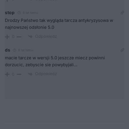
stop
6 lat temu
Drodzy Państwo tak wygląda tarcza antykryzysowa w
najnowszej odsłonie 5.0
Odpowiedz
0
ds
6 lat temu
macie tarcze w wersji 5.0 jeszcze miecz powinni
dorzucic, zebyscie sie powybyjali…
Odpowiedz
0