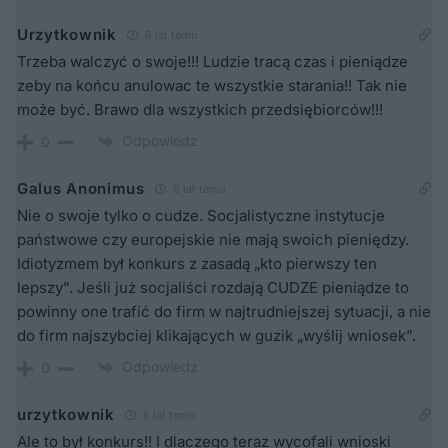
Urzytkownik
6 lat temu
Trzeba walczyć o swoje!!! Ludzie tracą czas i pieniądze
zeby na końcu anulowac te wszystkie starania!! Tak nie
może być. Brawo dla wszystkich przedsiębiorców!!!
Odpowiedz
0
Galus Anonimus
6 lat temu
Nie o swoje tylko o cudze. Socjalistyczne instytucje
państwowe czy europejskie nie mają swoich pieniędzy.
Idiotyzmem był konkurs z zasadą „kto pierwszy ten
lepszy”. Jeśli już socjaliści rozdają CUDZE pieniądze to
powinny one trafić do firm w najtrudniejszej sytuacji, a nie
do firm najszybciej klikających w guzik „wyślij wniosek”.
Odpowiedz
0
urzytkownik
6 lat temu
Ale to był konkurs!! I dlaczego teraz wycofali wnioski