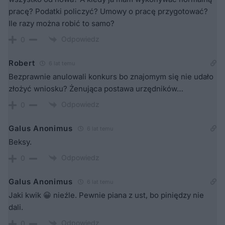
pracę? Podatki policzyć? Umowy o pracę przygotować?
Ile razy można robić to samo?
Odpowiedz
0
Robert
6 lat temu
Bezprawnie anulowali konkurs bo znajomym się nie udało
złożyć wniosku? Żenująca postawa urzędników…
Odpowiedz
0
Galus Anonimus
6 lat temu
Beksy.
Odpowiedz
0
Galus Anonimus
6 lat temu
Jaki kwik 😀 nieźle. Pewnie piana z ust, bo piniędzy nie
dali.
Odpowiedz
0