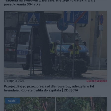
Tragedia na żwirowni w Berezie. Nie żyje 47-latek, trwają
poszukiwania 30-latka
6 sierpnia 2026
Dla mieszkańca
Przejeżdżając przez przejazd dla rowerów, uderzyła w tył
hyundaia. Kobieta trafiła do szpitala | ZDJĘCIA
ALERT