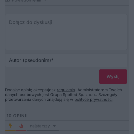
Au
(p
Dodając opinię akceptujesz
regulamin
. Administratorem Twoich
danych osobowych jest Grupa Spotted Sp. z o.o.. Szczegóły
przetwarzania danych znajdują się w
polityce prywatności
.
10
OPINII
najstarszy