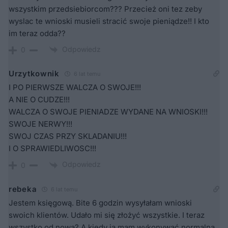
wszystkim przedsiebiorcom??? Przecież oni tez zeby
wyslac te wnioski musieli stracić swoje pieniądze!! I kto
im teraz odda??
Odpowiedz
0
Urzytkownik
6 lat temu
I PO PIERWSZE WALCZA O SWOJE!!!
A NIE O CUDZE!!!
WALCZA O SWOJE PIENIADZE WYDANE NA WNIOSKI!!!
SWOJE NERWY!!!
SWOJ CZAS PRZY SKLADANIU!!!
I O SPRAWIEDLIWOSC!!!
Odpowiedz
0
rebeka
6 lat temu
Jestem księgową. Bite 6 godzin wysyłałam wnioski
swoich klientów. Udało mi się złożyć wszystkie. I teraz
wszystko od nowa? A kiedy ja mam wykonywać normalną