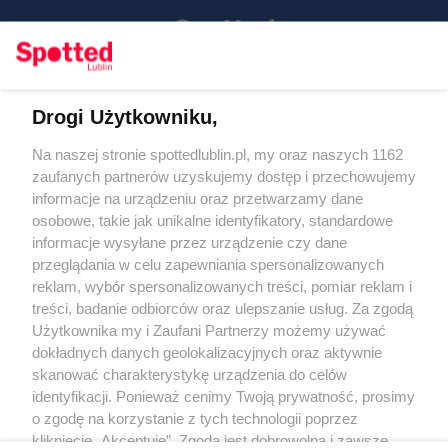
Drogi Użytkowniku,
Kontakt
Na naszej stronie spottedlublin.pl, my oraz naszych 1162
Regulamin
Polityka prywatności
zaufanych partnerów uzyskujemy dostęp i przechowujemy
RODO
informacje na urządzeniu oraz przetwarzamy dane
Warunki korzystania z treści
osobowe, takie jak unikalne identyfikatory, standardowe
informacje wysyłane przez urządzenie czy dane
KATEGORIE
przeglądania w celu zapewniania spersonalizowanych
reklam, wybór spersonalizowanych treści, pomiar reklam i
OGŁOSZENIA
treści, badanie odbiorców oraz ulepszanie usług. Za zgodą
Użytkownika my i Zaufani Partnerzy możemy używać
WYDARZENIA
dokładnych danych geolokalizacyjnych oraz aktywnie
skanować charakterystykę urządzenia do celów
identyfikacji. Ponieważ cenimy Twoją prywatność, prosimy
NA SKRÓTY
o zgodę na korzystanie z tych technologii poprzez
kliknięcie „Akceptuję”. Zgoda jest dobrowolna i zawsze