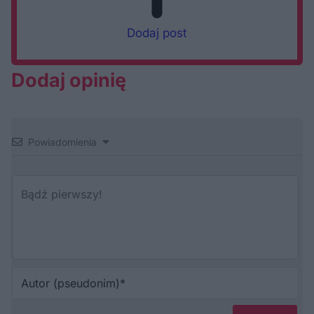
Dodaj post
Dodaj opinię
Powiadomienia
Au
(p