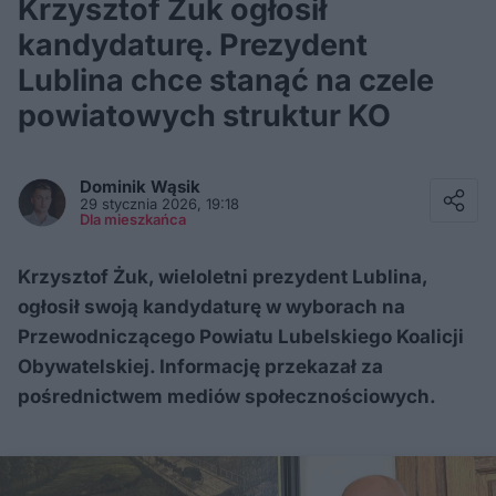
Krzysztof Żuk ogłosił
kandydaturę. Prezydent
Lublina chce stanąć na czele
powiatowych struktur KO
Facebook
Twitter / X
Dominik
Wąsik
E-mail
29 stycznia 2026, 19:18
Messenger
Dla mieszkańca
Whatsapp
Kopiuj link
Krzysztof Żuk, wieloletni prezydent Lublina,
ogłosił swoją kandydaturę w wyborach na
Przewodniczącego Powiatu Lubelskiego Koalicji
Obywatelskiej. Informację przekazał za
pośrednictwem mediów społecznościowych.