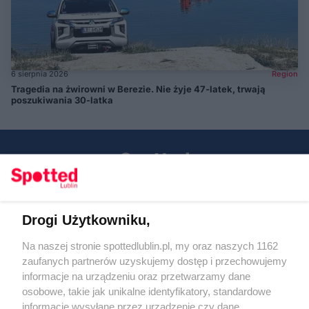
6 sierpnia 2026
Region
Tragedia na żwirowni w Berezie. Nie żyje 47-latek, trwają
poszukiwania 30-latka
Drogi Użytkowniku,
Kontakt
Na naszej stronie spottedlublin.pl, my oraz naszych 1162
Regulamin
Polityka prywatności
zaufanych partnerów uzyskujemy dostęp i przechowujemy
RODO
informacje na urządzeniu oraz przetwarzamy dane
Warunki korzystania z treści
osobowe, takie jak unikalne identyfikatory, standardowe
informacje wysyłane przez urządzenie czy dane