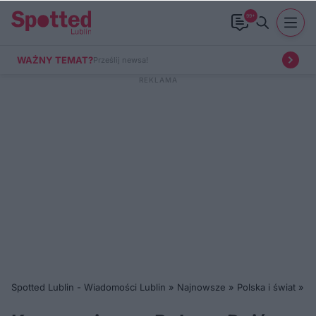
99+
WAŻNY TEMAT?
Prześlij newsa!
Spotted Lublin - Wiadomości Lublin
»
Najnowsze
»
Polska i świat
»
K