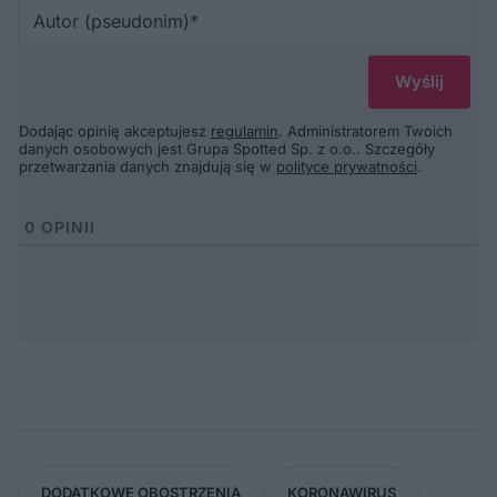
Au
(p
Dodając opinię akceptujesz
regulamin
. Administratorem Twoich
danych osobowych jest Grupa Spotted Sp. z o.o.. Szczegóły
przetwarzania danych znajdują się w
polityce prywatności
.
0
OPINII
DODATKOWE OBOSTRZENIA
KORONAWIRUS