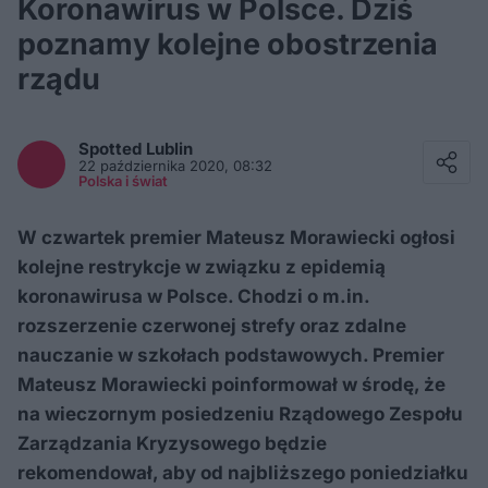
Koronawirus w Polsce. Dziś
poznamy kolejne obostrzenia
rządu
Facebook
Twitter / X
Spotted
Lublin
E-mail
22 października 2020, 08:32
Messenger
Polska i świat
Whatsapp
Kopiuj link
W czwartek premier Mateusz Morawiecki ogłosi
kolejne restrykcje w związku z epidemią
koronawirusa w Polsce. Chodzi o m.in.
rozszerzenie czerwonej strefy oraz zdalne
nauczanie w szkołach podstawowych. Premier
Mateusz Morawiecki poinformował w środę, że
na wieczornym posiedzeniu Rządowego Zespołu
Zarządzania Kryzysowego będzie
rekomendował, aby od najbliższego poniedziałku