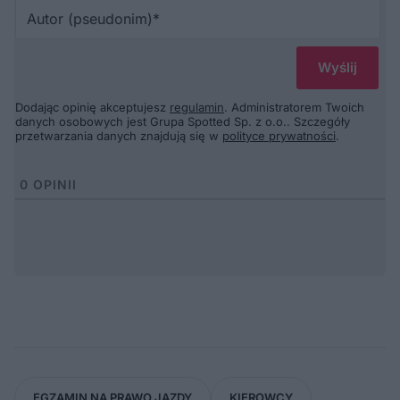
Au
(p
Dodając opinię akceptujesz
regulamin
. Administratorem Twoich
danych osobowych jest Grupa Spotted Sp. z o.o.. Szczegóły
przetwarzania danych znajdują się w
polityce prywatności
.
0
OPINII
EGZAMIN NA PRAWO JAZDY
KIEROWCY