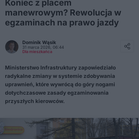
Koniec z placem
manewrowym? Rewolucja w
egzaminach na prawo jazdy
Facebook
Twitter / X
Dominik
Wąsik
E-mail
31 marca 2026, 06:44
Messenger
Dla mieszkańca
Whatsapp
Kopiuj link
Ministerstwo Infrastruktury zapowiedziało
radykalne zmiany w systemie zdobywania
uprawnień, które wywrócą do góry nogami
dotychczasowe zasady egzaminowania
przyszłych kierowców.