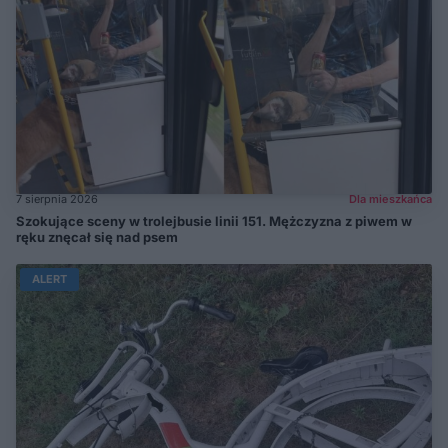
7 sierpnia 2026
Dla mieszkańca
Szokujące sceny w trolejbusie linii 151. Mężczyzna z piwem w
ręku znęcał się nad psem
ALERT