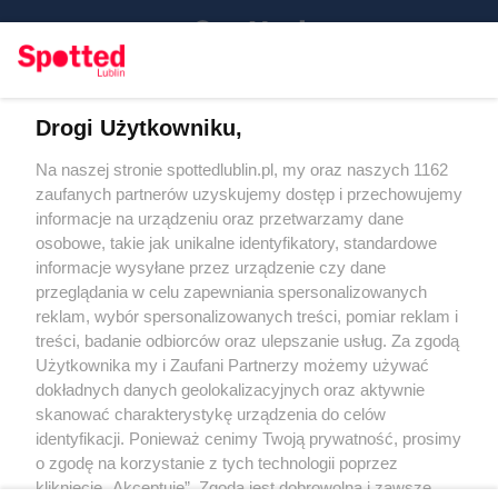
Drogi Użytkowniku,
Kontakt
Na naszej stronie spottedlublin.pl, my oraz naszych 1162
Regulamin
Polityka prywatności
zaufanych partnerów uzyskujemy dostęp i przechowujemy
RODO
informacje na urządzeniu oraz przetwarzamy dane
Warunki korzystania z treści
osobowe, takie jak unikalne identyfikatory, standardowe
informacje wysyłane przez urządzenie czy dane
KATEGORIE
przeglądania w celu zapewniania spersonalizowanych
reklam, wybór spersonalizowanych treści, pomiar reklam i
OGŁOSZENIA
treści, badanie odbiorców oraz ulepszanie usług. Za zgodą
Użytkownika my i Zaufani Partnerzy możemy używać
dokładnych danych geolokalizacyjnych oraz aktywnie
WYDARZENIA
skanować charakterystykę urządzenia do celów
identyfikacji. Ponieważ cenimy Twoją prywatność, prosimy
NA SKRÓTY
o zgodę na korzystanie z tych technologii poprzez
kliknięcie „Akceptuję”. Zgoda jest dobrowolna i zawsze