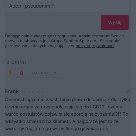
Au
(p
Dodając opinię akceptujesz
regulamin
. Administratorem Twoich
danych osobowych jest Grupa Spotted Sp. z o.o.. Szczegóły
przetwarzania danych znajdują się w
polityce prywatności
.
3
OPINII
najstarszy
Frank
5 lat temu
Demonstrują o nie zaostrzanie prawa do aborcji- ok. Tylko
czemu organizatorzy podłączają się do LGBT? I czemu
wśród postulatów pojawiła się aborcją na życzenie!?!? To
wszystko śmierdzi na kilometr. A najgorsze jest to że
wykorzystują do tego wszystkiego gówniarzerię……