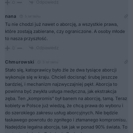
Odpowiedz
0
nana
5 lat temu
Tu nie chodzi już nawet o aborcję, a wszystkie prawa,
które zostają zabierane, czy ograniczone. A osoby młode
to nasza przyszłość.
Odpowiedz
0
Chmurowski
5 lat temu
Stało się, katoprawicy było źle że dwa tysiące aborcji
wykonuje się w kraju. Chcieli docisnąć śrubę jeszcze
bardziej, i mechanizm najzwyczajniej pękł. Aborcja to
powinna być zwykła usługa medyczna, jak ekstrakcja
zęba. Ten „kompromis” był banem na aborcję, tamą. Teraz
kobiety w Polsce już wiedzą, że chcą prawa do wyboru i
do szerokiego zakresu usług aborcyjnych. Nie będzie
łaskawego powrotu do zgniłego i złamanego kompromisu.
Nadejdzie legalna aborcja, tak jak w ponad 90% świata. To