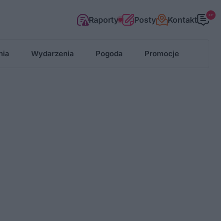
99+
Raporty
Posty
Kontakt
nia
Wydarzenia
Pogoda
Promocje