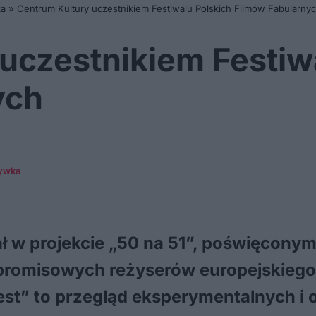
ka
»
Centrum Kultury uczestnikiem Festiwalu Polskich Filmów Fabularny
uczestnikiem Festiw
ych
rywka
ł w projekcie „50 na 51”, poświęcony
promisowych reżyserów europejskiego 
ę jest” to przegląd eksperymentalnych i