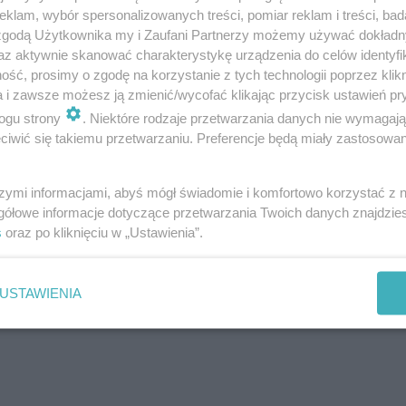
 na śmierć za próbę królobójstwa, oraz Niezn
klam, wybór spersonalizowanych treści, pomiar reklam i treści, bad
 zgodą Użytkownika my i Zaufani Partnerzy możemy używać dokład
az aktywnie skanować charakterystykę urządzenia do celów identyfi
ść, prosimy o zgodę na korzystanie z tych technologii poprzez klikn
ogranicza science fiction i kina poetyckiego.
a i zawsze możesz ją zmienić/wycofać klikając przycisk ustawień pr
ogu strony
. Niektóre rodzaje przetwarzania danych nie wymagaj
jest za jedną z najbardziej oryginalnych produ
iwić się takiemu przetwarzaniu. Preferencje będą miały zastosowania
ię na obcej planecie. W nieznanym miejscu z
szymi informacjami, abyś mógł świadomie i komfortowo korzystać z
gółowe informacje dotyczące przetwarzania Twoich danych znajdzi
s
oraz po kliknięciu w „Ustawienia”.
stwarza również przestrzeń do rozmowy o naj
ędą prelekcje Piotra Pękali i dyskusje z fi
USTAWIENIA
k twórcy i unikatowe pod względem intensywno