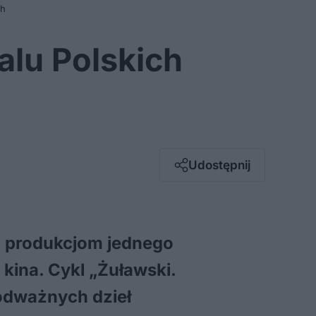
ch
alu Polskich
Facebook
Twitter / X
E-mail
Udostępnij
Messenger
Whatsapp
Kopiuj link
m produkcjom jednego
kina. Cykl „Żuławski.
 odważnych dzieł