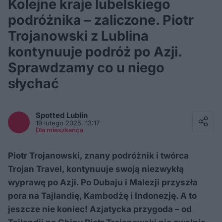
Kolejne kraje lubelskiego
podróżnika – zaliczone. Piotr
Trojanowski z Lublina
kontynuuje podróż po Azji.
Sprawdzamy co u niego
słychać
Facebook
Twitter / X
Spotted
Lublin
E-mail
19 lutego 2025, 13:17
Messenger
Dla mieszkańca
Whatsapp
Kopiuj link
Piotr Trojanowski, znany podróżnik i twórca
Trojan Travel, kontynuuje swoją niezwykłą
wyprawę po Azji. Po Dubaju i Malezji przyszła
pora na Tajlandię, Kambodżę i Indonezję. A to
jeszcze nie koniec! Azjatycka przygoda – od