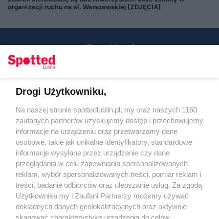
organizacji ruchu na al. Warszawskiej [ZDJĘCIA]
Drogi Użytkowniku,
Kontakt
Na naszej stronie spottedlublin.pl, my oraz naszych 1160
Regulamin
Polityka prywatności
zaufanych partnerów uzyskujemy dostęp i przechowujemy
RODO
informacje na urządzeniu oraz przetwarzamy dane
Warunki korzystania z treści
osobowe, takie jak unikalne identyfikatory, standardowe
informacje wysyłane przez urządzenie czy dane
KATEGORIE
przeglądania w celu zapewniania spersonalizowanych
reklam, wybór spersonalizowanych treści, pomiar reklam i
OGŁOSZENIA
treści, badanie odbiorców oraz ulepszanie usług. Za zgodą
Użytkownika my i Zaufani Partnerzy możemy używać
dokładnych danych geolokalizacyjnych oraz aktywnie
WYDARZENIA
skanować charakterystykę urządzenia do celów