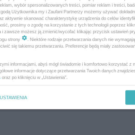
klam, wybór spersonalizowanych treści, pomiar reklam i treści, bad
 zgodą Użytkownika my i Zaufani Partnerzy możemy używać dokład
az aktywnie skanować charakterystykę urządzenia do celów identyfi
ść, prosimy o zgodę na korzystanie z tych technologii poprzez klikn
a i zawsze możesz ją zmienić/wycofać klikając przycisk ustawień pr
ogu strony
. Niektóre rodzaje przetwarzania danych nie wymagaj
iwić się takiemu przetwarzaniu. Preferencje będą miały zastosowania
szymi informacjami, abyś mógł świadomie i komfortowo korzystać z
gółowe informacje dotyczące przetwarzania Twoich danych znajdzi
s
oraz po kliknięciu w „Ustawienia”.
USTAWIENIA