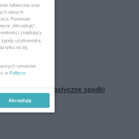
anie odbiorców oraz
nych danych
kacji. Ponieważ
ięcie „Akceptuję”.
ywatności znajdujący
ą zgody użytkownika,
 tylko na tej
 naszych serwisów
esz w
Polityce
Akceptuję