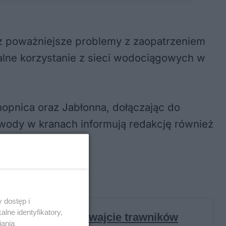
az poważniejsze problemy z zaopatrzeniem
alne korzystanie z sieci wodociągowych w
pnica oraz Jabłonna, dołączając do
wody w kranach informują redakcję również
 dostęp i
lne identyfikatory,
iania