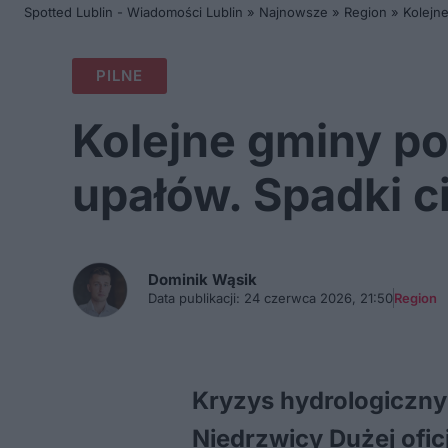
Spotted Lublin - Wiadomości Lublin
»
Najnowsze
»
Region
»
Kolejn
PILNE
Kolejne gminy p
upałów. Spadki c
Dominik
Wąsik
Data publikacji:
24 czerwca 2026, 21:50
Region
Kryzys hydrologiczny
Niedrzwicy Dużej ofi