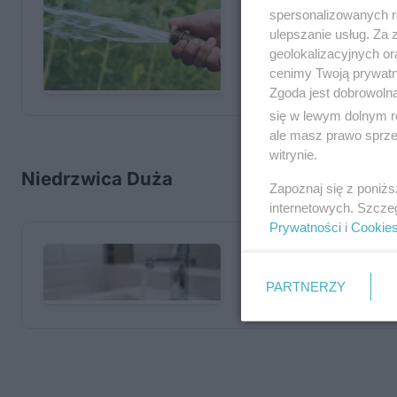
spersonalizowanych re
ulepszanie usług. Za
geolokalizacyjnych or
cenimy Twoją prywatno
Zgoda jest dobrowoln
się w lewym dolnym r
ale masz prawo sprzec
witrynie.
Niedrzwica Duża
Zapoznaj się z poniż
internetowych. Szcze
Prywatności
i
Cookie
PARTNERZY