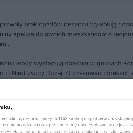
ługotrwały brak opadów deszczu wywołują cor
miny apelują do swoich mieszkańców o racjon
ami.
akami wody występują obecnie w gminach Kono
ch i Niedrzwicy Dużej. O czasowych brakach 
niku,
ttedlublin.pl, my oraz naszych 1162 zaufanych partnerów uzyskujemy
cje na urządzeniu oraz przetwarzamy dane osobowe, takie jak unika
je wysyłane przez urządzenie czy dane przeglądania w celu zapewn