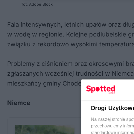
fot. Adobe Stock
Fala intensywnych, letnich upałów oraz d
w wodę w regionie. Kolejne podlubelskie g
związku z rekordowo wysokimi temperatur
Problemy z ciśnieniem oraz okresowymi br
zgłaszanych wcześniej trudności w Niemca
mieszkańcy gminy Chodel.
Niemce
Drogi Użytkow
Na naszej stronie spo
przechowujemy informa
standardowe informac