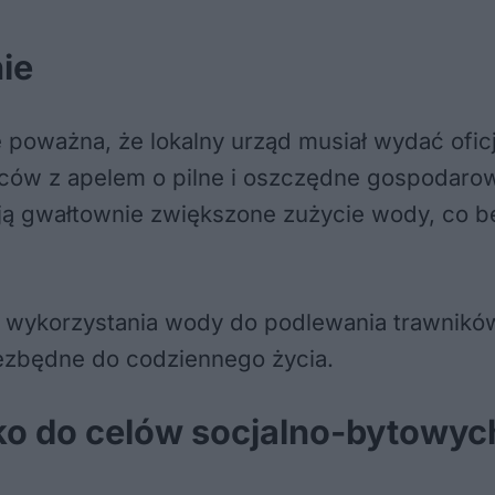
ie
e poważna, że lokalny urząd musiał wydać ofic
ów z apelem o pilne i oszczędne gospodarowa
ą gwałtownie zwiększone zużycie wody, co b
e wykorzystania wody do podlewania trawnikó
iezbędne do codziennego życia.
ko do celów socjalno-bytowyc