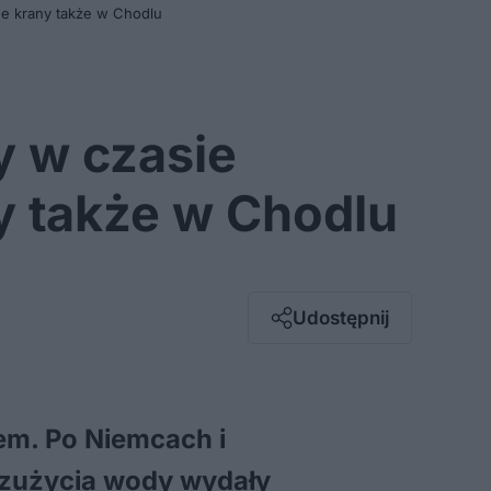
he krany także w Chodlu
y w czasie
ny także w Chodlu
Facebook
Twitter / X
E-mail
Udostępnij
Messenger
Whatsapp
Kopiuj link
em. Po Niemcach i
e zużycia wody wydały