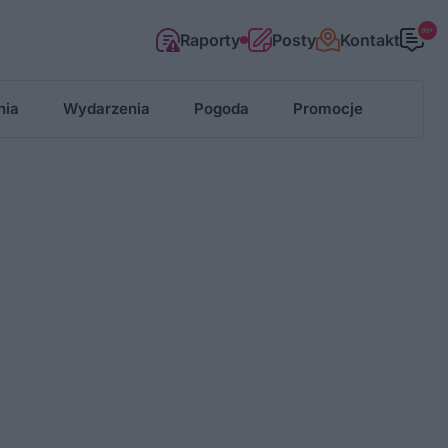
99+
Raporty
Posty
Kontakt
nia
Wydarzenia
Pogoda
Promocje