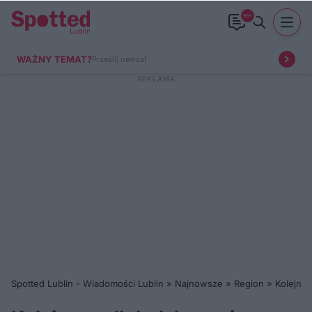
99+
WAŻNY TEMAT?
Prześlij newsa!
Spotted Lublin - Wiadomości Lublin
»
Najnowsze
»
Region
»
Kolejna 