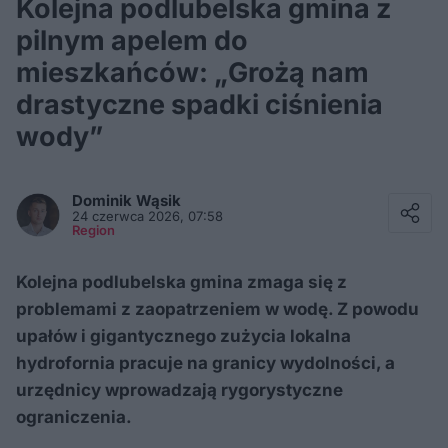
Kolejna podlubelska gmina z
pilnym apelem do
mieszkańców: „Grożą nam
drastyczne spadki ciśnienia
wody”
Facebook
Twitter / X
Dominik
Wąsik
E-mail
24 czerwca 2026, 07:58
Messenger
Region
Whatsapp
Kopiuj link
Kolejna podlubelska gmina zmaga się z
problemami z zaopatrzeniem w wodę. Z powodu
upałów i gigantycznego zużycia lokalna
hydrofornia pracuje na granicy wydolności, a
urzędnicy wprowadzają rygorystyczne
ograniczenia.