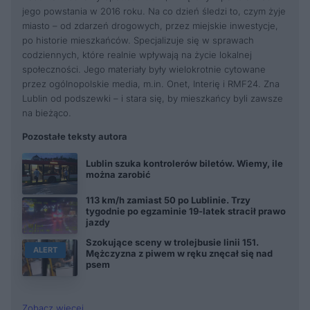
jego powstania w 2016 roku. Na co dzień śledzi to, czym żyje
miasto – od zdarzeń drogowych, przez miejskie inwestycje,
po historie mieszkańców. Specjalizuje się w sprawach
codziennych, które realnie wpływają na życie lokalnej
społeczności. Jego materiały były wielokrotnie cytowane
przez ogólnopolskie media, m.in. Onet, Interię i RMF24. Zna
Lublin od podszewki – i stara się, by mieszkańcy byli zawsze
na bieżąco.
Pozostałe teksty autora
Lublin szuka kontrolerów biletów. Wiemy, ile
można zarobić
113 km/h zamiast 50 po Lublinie. Trzy
tygodnie po egzaminie 19-latek stracił prawo
jazdy
Szokujące sceny w trolejbusie linii 151.
ALERT
Mężczyzna z piwem w ręku znęcał się nad
psem
Zobacz więcej