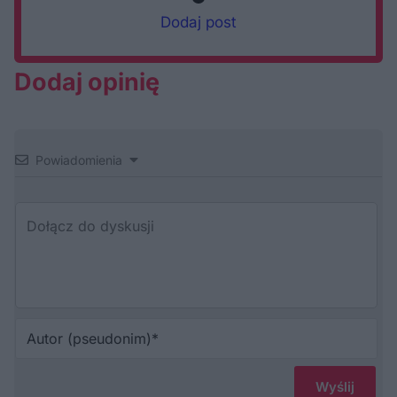
Dodaj post
Dodaj opinię
Powiadomienia
Au
(p