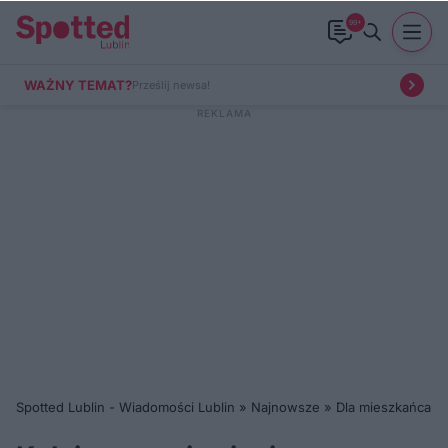
99+
WAŻNY TEMAT?
Prześlij newsa!
Spotted Lublin - Wiadomości Lublin
»
Najnowsze
»
Dla mieszkańca
»