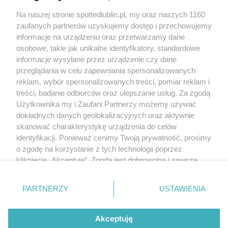
Kontakt
Na naszej stronie spottedlublin.pl, my oraz naszych 1160
Regulamin
Polityka prywatności
zaufanych partnerów uzyskujemy dostęp i przechowujemy
RODO
informacje na urządzeniu oraz przetwarzamy dane
Warunki korzystania z treści
osobowe, takie jak unikalne identyfikatory, standardowe
informacje wysyłane przez urządzenie czy dane
KATEGORIE
przeglądania w celu zapewniania spersonalizowanych
reklam, wybór spersonalizowanych treści, pomiar reklam i
OGŁOSZENIA
treści, badanie odbiorców oraz ulepszanie usług. Za zgodą
Użytkownika my i Zaufani Partnerzy możemy używać
WYDARZENIA
dokładnych danych geolokalizacyjnych oraz aktywnie
skanować charakterystykę urządzenia do celów
identyfikacji. Ponieważ cenimy Twoją prywatność, prosimy
NA SKRÓTY
o zgodę na korzystanie z tych technologii poprzez
kliknięcie „Akceptuję”. Zgoda jest dobrowolna i zawsze
możesz ją zmienić/wycofać klikając przycisk ustawień
prywatności znajdujący się w lewym dolnym rogu strony
PARTNERZY
USTAWIENIA
. Niektóre rodzaje przetwarzania danych nie wymagają
© 2025. Spotted Lublin. Wszystkie prawa zastrzeżone.
zgody użytkownika, ale masz prawo sprzeciwić się
Mapa strony
takiemu przetwarzaniu. Preferencje będą miały
Akceptuję