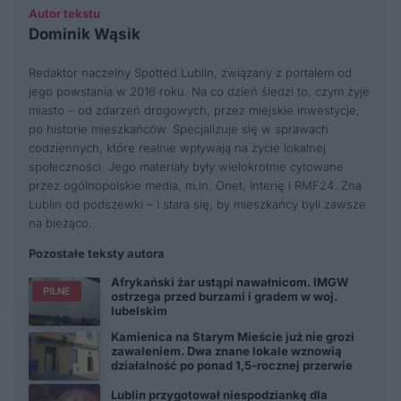
Autor tekstu
Dominik Wąsik
Redaktor naczelny Spotted Lublin, związany z portalem od
jego powstania w 2016 roku. Na co dzień śledzi to, czym żyje
miasto – od zdarzeń drogowych, przez miejskie inwestycje,
po historie mieszkańców. Specjalizuje się w sprawach
codziennych, które realnie wpływają na życie lokalnej
społeczności. Jego materiały były wielokrotnie cytowane
przez ogólnopolskie media, m.in. Onet, Interię i RMF24. Zna
Lublin od podszewki – i stara się, by mieszkańcy byli zawsze
na bieżąco.
Pozostałe teksty autora
Afrykański żar ustąpi nawałnicom. IMGW
PILNE
ostrzega przed burzami i gradem w woj.
lubelskim
Kamienica na Starym Mieście już nie grozi
zawaleniem. Dwa znane lokale wznowią
działalność po ponad 1,5-rocznej przerwie
Lublin przygotował niespodziankę dla