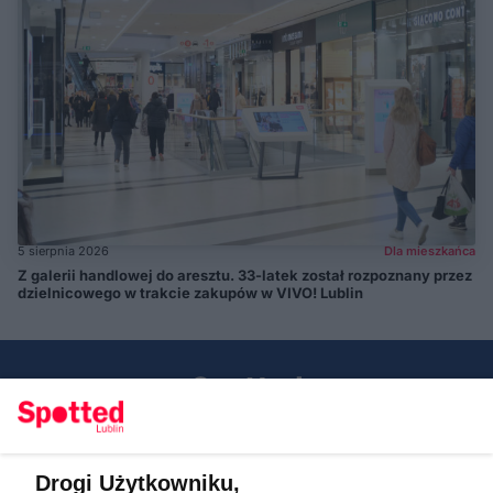
5 sierpnia 2026
Dla mieszkańca
Z galerii handlowej do aresztu. 33-latek został rozpoznany przez
dzielnicowego w trakcie zakupów w VIVO! Lublin
Drogi Użytkowniku,