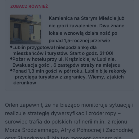
ZOBACZ RÓWNIEŻ
Kamienica na Starym Mieście już
nie grozi zawaleniem. Dwa znane
lokale wznowią działalność po
ponad 1,5-rocznej przerwie
Lublin przygotował niespodziankę dla
mieszkańców i turystów. Start o godz. 21:00!
Pożar w hotelu przy ul. Krężnickiej w Lublinie.
Ewakuacja gości, 6 zastępów straży na miejscu
Ponad 1,3 mln gości w pół roku. Lublin bije rekordy
i przyciąga turystów z zagranicy. Wiemy, z jakich
kierunków
Orlen zapewnił, że na bieżąco monitoruje sytuację i
realizuje strategię dywersyfikacji źródeł ropy –
surowiec trafia do polskich rafinerii m.in. z rejonu
Morza Śródziemnego, Afryki Północnej i Zachodniej
oraz Skandynawii. Na ten moment koncern nie