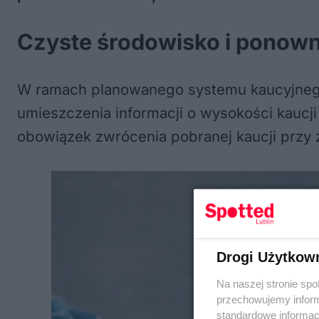
Czyste środowisko i ponow
W ramach planowanego systemu kaucyjnego
umieszczenia informacji o wysokości kaucj
obowiązek zwrócenia pobranej kaucji przy 
Drogi Użytkow
Na naszej stronie spo
przechowujemy informa
standardowe informac