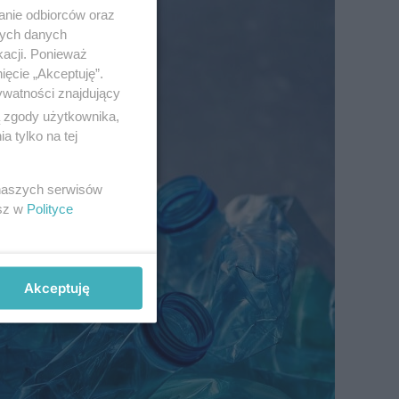
anie odbiorców oraz
nych danych
kacji. Ponieważ
ięcie „Akceptuję”.
ywatności znajdujący
ą zgody użytkownika,
 tylko na tej
 naszych serwisów
esz w
Polityce
Akceptuję