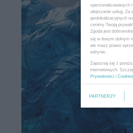
spersonalizowanych re
ulepszanie usług. Za
geolokalizacyjnych or
cenimy Twoją prywatno
Zgoda jest dobrowoln
się w lewym dolnym r
ale masz prawo sprzec
witrynie.
Zapoznaj się z poniż
internetowych. Szcze
Prywatności
i
Cookie
PARTNERZY