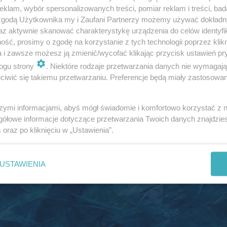
klam, wybór spersonalizowanych treści, pomiar reklam i treści, bad
 zgodą Użytkownika my i Zaufani Partnerzy możemy używać dokład
az aktywnie skanować charakterystykę urządzenia do celów identyfi
ść, prosimy o zgodę na korzystanie z tych technologii poprzez klikn
a i zawsze możesz ją zmienić/wycofać klikając przycisk ustawień pr
ogu strony
. Niektóre rodzaje przetwarzania danych nie wymagaj
iwić się takiemu przetwarzaniu. Preferencje będą miały zastosowania
szymi informacjami, abyś mógł świadomie i komfortowo korzystać z
gółowe informacje dotyczące przetwarzania Twoich danych znajdzi
s
oraz po kliknięciu w „Ustawienia”.
USTAWIENIA