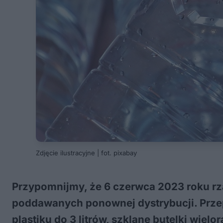
Zdjęcie ilustracyjne | fot. pixabay
Przypomnijmy, że 6 czerwca 2023 roku rzą
poddawanych ponownej dystrybucji. Przep
plastiku do 3 litrów, szklane butelki wielor