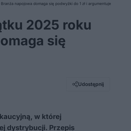
. Branża napojowa domaga się podwyżki do 1 zł i argumentuje
ątku 2025 roku
domaga się
Facebook
Twitter / X
E-mail
Udostępnij
Messenger
Whatsapp
Kopiuj link
kaucyjną, w której
 dystrybucji. Przepis