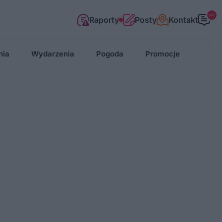
99+
Raporty
Posty
Kontakt
nia
Wydarzenia
Pogoda
Promocje