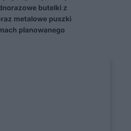
dnorazowe butelki z
a oraz metalowe puszki
ramach planowanego