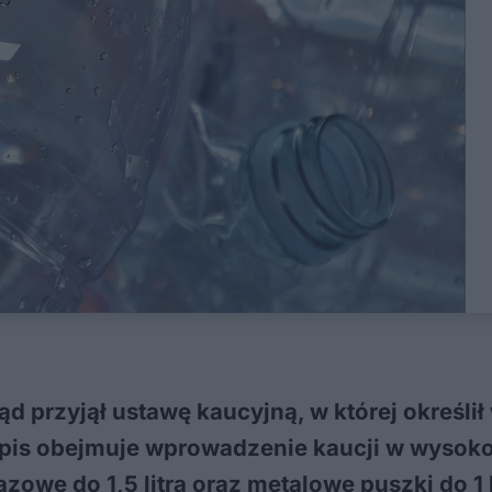
d przyjął ustawę kaucyjną, w której określi
is obejmuje wprowadzenie kaucji w wysokoś
azowe do 1,5 litra oraz metalowe puszki do 1 l