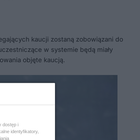
ających kaucji zostaną zobowiązani do
 uczestniczące w systemie będą miały
owania objęte kaucją.
 dostęp i
lne identyfikatory,
iania