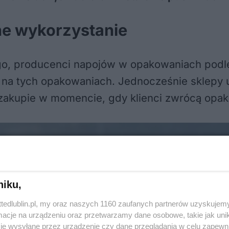
ne wykorzystanie
, producenci napojów w opakowaniach podleg
i na tych opakowaniach. Jednocześnie sklepy
zakupie w momencie, gdy klienci zwrócą opak
niku,
ttedlublin.pl, my oraz naszych 1160 zaufanych partnerów uzyskujemy
cje na urządzeniu oraz przetwarzamy dane osobowe, takie jak unika
je wysyłane przez urządzenie czy dane przeglądania w celu zapewn