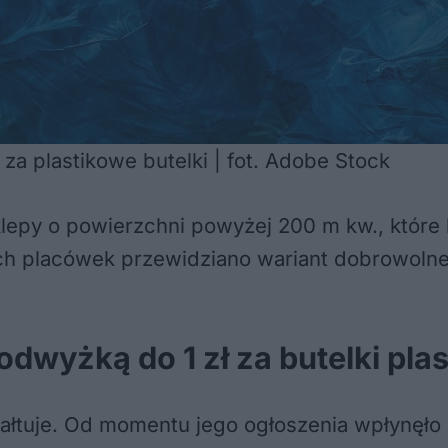
za plastikowe butelki | fot. Adobe Stock
py o powierzchni powyżej 200 m kw., które 
ch placówek przewidziano wariant dobrowolneg
dwyżką do 1 zł za butelki pla
tałtuje. Od momentu jego ogłoszenia wpłynęło