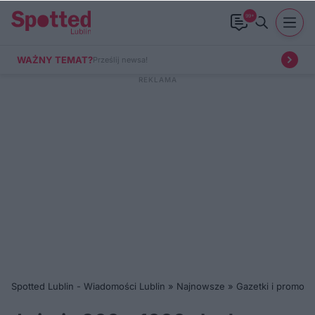
99+
WAŻNY TEMAT?
Prześlij newsa!
Spotted Lublin - Wiadomości Lublin
»
Najnowsze
»
Gazetki i promocj