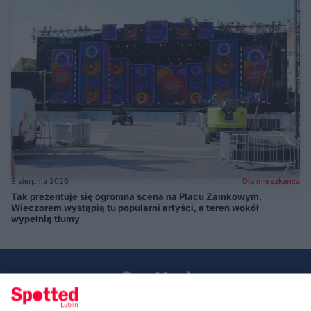
8 sierpnia 2026
Dla mieszkańca
Tak prezentuje się ogromna scena na Placu Zamkowym.
Wieczorem wystąpią tu popularni artyści, a teren wokół
wypełnią tłumy