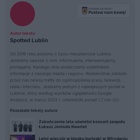
Podobał się tekst?
Postaw nam kawę!
Autor tekstu
Spotted Lublin
Od 2016 roku piszemy o życiu mieszkańców Lublina.
Jesteśmy zawsze z nimi: informujemy, interweniujemy,
pomagamy. Każdego dnia dostarczamy czytelnikom
informacje z naszego miasta i regionu. Wielokrotnie zdobyte
przez nas newsy trafiły do ogólnopolskiej prasy, telewizji,
radia i Internetu. Jesteśmy jednym z największych portali w
Lublinie, który według wyników oglądalności Google
Analytics, w marcu 2022 r. odwiedziło ponad 1,7 mln UU.
Pozostałe teksty autora
Zakończenie lata uświetni koncert zespołu
Łukasz Jemioła Kwartet
Letni wieczór w blasku burleski w Wirydarzu