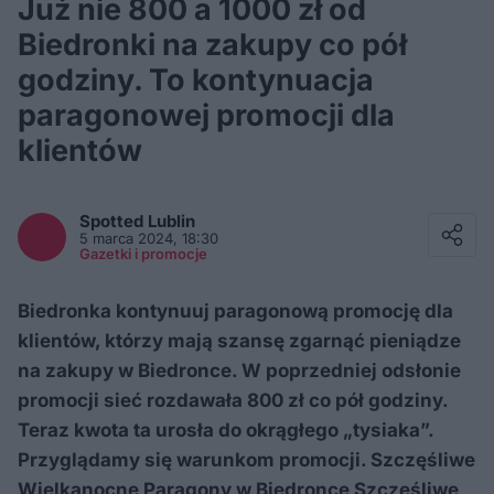
Już nie 800 a 1000 zł od
Biedronki na zakupy co pół
godziny. To kontynuacja
paragonowej promocji dla
klientów
Facebook
Twitter / X
Spotted
Lublin
E-mail
5 marca 2024, 18:30
Messenger
Gazetki i promocje
Whatsapp
Kopiuj link
Biedronka kontynuuj paragonową promocję dla
klientów, którzy mają szansę zgarnąć pieniądze
na zakupy w Biedronce. W poprzedniej odsłonie
promocji sieć rozdawała 800 zł co pół godziny.
Teraz kwota ta urosła do okrągłego „tysiaka”.
Przyglądamy się warunkom promocji. Szczęśliwe
Wielkanocne Paragony w Biedronce Szczęśliwe