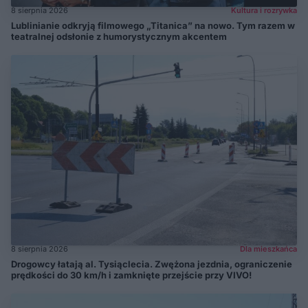
8 sierpnia 2026
Kultura i rozrywka
Lublinianie odkryją filmowego „Titanica” na nowo. Tym razem w
teatralnej odsłonie z humorystycznym akcentem
8 sierpnia 2026
Dla mieszkańca
Drogowcy łatają al. Tysiąclecia. Zwężona jezdnia, ograniczenie
prędkości do 30 km/h i zamknięte przejście przy VIVO!