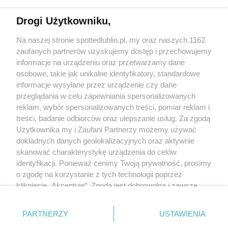
Drogi Użytkowniku,
Kontakt
Na naszej stronie spottedlublin.pl, my oraz naszych 1162
Regulamin
Polityka prywatności
zaufanych partnerów uzyskujemy dostęp i przechowujemy
RODO
informacje na urządzeniu oraz przetwarzamy dane
Warunki korzystania z treści
osobowe, takie jak unikalne identyfikatory, standardowe
informacje wysyłane przez urządzenie czy dane
KATEGORIE
przeglądania w celu zapewniania spersonalizowanych
reklam, wybór spersonalizowanych treści, pomiar reklam i
OGŁOSZENIA
treści, badanie odbiorców oraz ulepszanie usług. Za zgodą
Użytkownika my i Zaufani Partnerzy możemy używać
dokładnych danych geolokalizacyjnych oraz aktywnie
WYDARZENIA
skanować charakterystykę urządzenia do celów
identyfikacji. Ponieważ cenimy Twoją prywatność, prosimy
NA SKRÓTY
o zgodę na korzystanie z tych technologii poprzez
kliknięcie „Akceptuję”. Zgoda jest dobrowolna i zawsze
możesz ją zmienić/wycofać klikając przycisk ustawień
prywatności znajdujący się w lewym dolnym rogu strony
PARTNERZY
USTAWIENIA
. Niektóre rodzaje przetwarzania danych nie wymagają
© 2025. Spotted Lublin. Wszystkie prawa zastrzeżone.