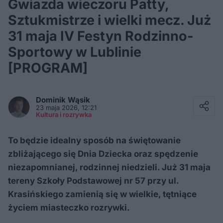
Gwiazda wieczoru Patty,
Sztukmistrze i wielki mecz. Już
31 maja IV Festyn Rodzinno-
Sportowy w Lublinie
[PROGRAM]
Facebook
Twitter / X
Dominik
Wąsik
E-mail
23 maja 2026, 12:21
Messenger
Kultura i rozrywka
Whatsapp
Kopiuj link
To będzie idealny sposób na świętowanie
zbliżającego się Dnia Dziecka oraz spędzenie
niezapomnianej, rodzinnej niedzieli. Już 31 maja
tereny Szkoły Podstawowej nr 57 przy ul.
Krasińskiego zamienią się w wielkie, tętniące
życiem miasteczko rozrywki.