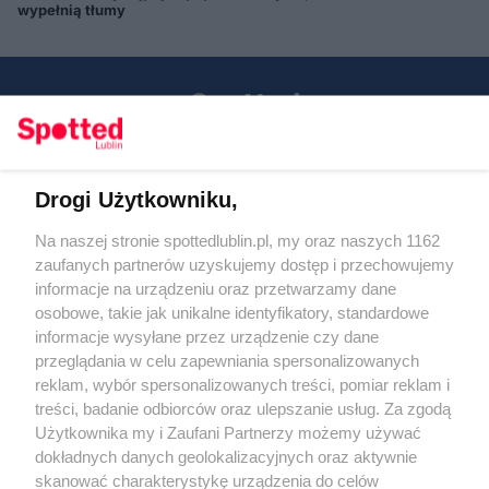
wypełnią tłumy
Drogi Użytkowniku,
Kontakt
Na naszej stronie spottedlublin.pl, my oraz naszych 1162
Regulamin
Polityka prywatności
zaufanych partnerów uzyskujemy dostęp i przechowujemy
RODO
informacje na urządzeniu oraz przetwarzamy dane
Warunki korzystania z treści
osobowe, takie jak unikalne identyfikatory, standardowe
informacje wysyłane przez urządzenie czy dane
KATEGORIE
przeglądania w celu zapewniania spersonalizowanych
reklam, wybór spersonalizowanych treści, pomiar reklam i
OGŁOSZENIA
treści, badanie odbiorców oraz ulepszanie usług. Za zgodą
Użytkownika my i Zaufani Partnerzy możemy używać
WYDARZENIA
dokładnych danych geolokalizacyjnych oraz aktywnie
skanować charakterystykę urządzenia do celów