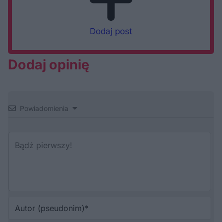
Dodaj post
Dodaj opinię
Powiadomienia
Au
(p