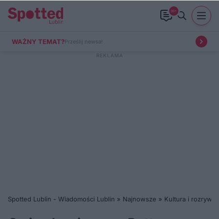
99+
WAŻNY TEMAT?
Prześlij newsa!
Spotted Lublin - Wiadomości Lublin
»
Najnowsze
»
Kultura i rozrywka