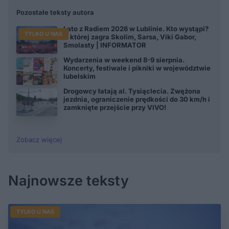
Pozostałe teksty autora
Lato z Radiem 2026 w Lublinie. Kto wystąpi?
TYLKO U NAS
O której zagra Skolim, Sarsa, Viki Gabor,
Smolasty | INFORMATOR
Wydarzenia w weekend 8-9 sierpnia.
Koncerty, festiwale i pikniki w województwie
lubelskim
Drogowcy łatają al. Tysiąclecia. Zwężona
jezdnia, ograniczenie prędkości do 30 km/h i
zamknięte przejście przy VIVO!
Zobacz więcej
Najnowsze teksty
TYLKO U NAS