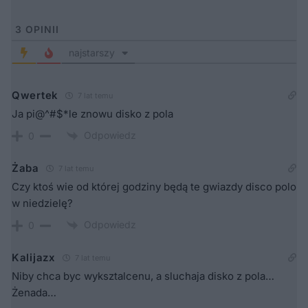
3
OPINII
najstarszy
Qwertek
7 lat temu
Ja pi@^#$*le znowu disko z pola
Odpowiedz
0
Żaba
7 lat temu
Czy ktoś wie od której godziny będą te gwiazdy disco polo
w niedzielę?
Odpowiedz
0
Kalijazx
7 lat temu
Niby chca byc wyksztalcenu, a sluchaja disko z pola…
Żenada…