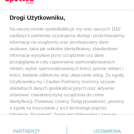
Drogi Użytkowniku,
Kontakt
Na naszej stronie spottedlublin.pl, my oraz naszych 1162
Regulamin
Polityka prywatności
zaufanych partnerów uzyskujemy dostęp i przechowujemy
RODO
informacje na urządzeniu oraz przetwarzamy dane
Warunki korzystania z treści
osobowe, takie jak unikalne identyfikatory, standardowe
informacje wysyłane przez urządzenie czy dane
KATEGORIE
przeglądania w celu zapewniania spersonalizowanych
reklam, wybór spersonalizowanych treści, pomiar reklam i
OGŁOSZENIA
treści, badanie odbiorców oraz ulepszanie usług. Za zgodą
Użytkownika my i Zaufani Partnerzy możemy używać
WYDARZENIA
dokładnych danych geolokalizacyjnych oraz aktywnie
skanować charakterystykę urządzenia do celów
identyfikacji. Ponieważ cenimy Twoją prywatność, prosimy
NA SKRÓTY
o zgodę na korzystanie z tych technologii poprzez
kliknięcie „Akceptuję”. Zgoda jest dobrowolna i zawsze
możesz ją zmienić/wycofać klikając przycisk ustawień
prywatności znajdujący się w lewym dolnym rogu strony
PARTNERZY
USTAWIENIA