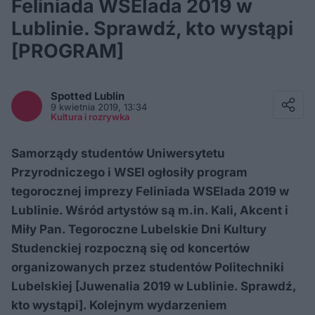
Feliniada WSEIada 2019 w
Lublinie. Sprawdź, kto wystąpi
[PROGRAM]
Facebook
Twitter / X
Spotted
Lublin
E-mail
9 kwietnia 2019, 13:34
Messenger
Kultura i rozrywka
Whatsapp
Kopiuj link
Samorządy studentów Uniwersytetu
Przyrodniczego i WSEI ogłosiły program
tegorocznej imprezy Feliniada WSEIada 2019 w
Lublinie. Wśród artystów są m.in. Kali, Akcent i
Miły Pan. Tegoroczne Lubelskie Dni Kultury
Studenckiej rozpoczną się od koncertów
organizowanych przez studentów Politechniki
Lubelskiej [Juwenalia 2019 w Lublinie. Sprawdź,
kto wystąpi]. Kolejnym wydarzeniem