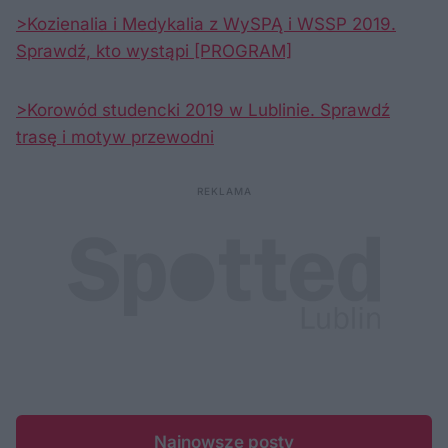
>Kozienalia i Medykalia z WySPĄ i WSSP 2019.
Sprawdź, kto wystąpi [PROGRAM]
>Korowód studencki 2019 w Lublinie. Sprawdź
trasę i motyw przewodni
Najnowsze posty