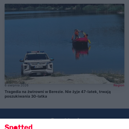
6 sierpnia 2026
Region
Tragedia na żwirowni w Berezie. Nie żyje 47-latek, trwają
poszukiwania 30-latka