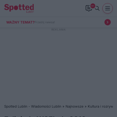
99+
WAŻNY TEMAT?
Prześlij newsa!
Spotted Lublin - Wiadomości Lublin
»
Najnowsze
»
Kultura i rozrywka