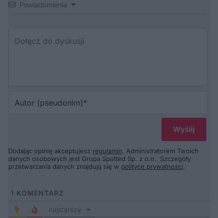
Powiadomienia
Au
(p
Dodając opinię akceptujesz
regulamin
. Administratorem Twoich
danych osobowych jest Grupa Spotted Sp. z o.o.. Szczegóły
przetwarzania danych znajdują się w
polityce prywatności
.
1
KOMENTARZ
najstarszy