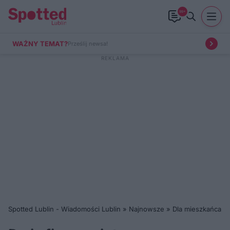
99+
WAŻNY TEMAT?
Prześlij newsa!
Spotted Lublin - Wiadomości Lublin
»
Najnowsze
»
Dla mieszkańca
»