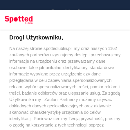
Drogi Użytkowniku,
Kontakt
Na naszej stronie spottedlublin.pl, my oraz naszych 1162
Regulamin
Polityka prywatności
zaufanych partnerów uzyskujemy dostęp i przechowujemy
RODO
informacje na urządzeniu oraz przetwarzamy dane
Warunki korzystania z treści
osobowe, takie jak unikalne identyfikatory, standardowe
informacje wysyłane przez urządzenie czy dane
KATEGORIE
przeglądania w celu zapewniania spersonalizowanych
reklam, wybór spersonalizowanych treści, pomiar reklam i
OGŁOSZENIA
treści, badanie odbiorców oraz ulepszanie usług. Za zgodą
Użytkownika my i Zaufani Partnerzy możemy używać
dokładnych danych geolokalizacyjnych oraz aktywnie
WYDARZENIA
skanować charakterystykę urządzenia do celów
identyfikacji. Ponieważ cenimy Twoją prywatność, prosimy
NA SKRÓTY
o zgodę na korzystanie z tych technologii poprzez