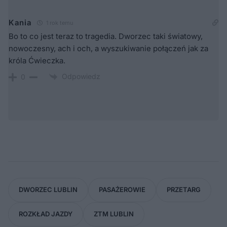
Kania
1 rok temu
Bo to co jest teraz to tragedia. Dworzec taki światowy,
nowoczesny, ach i och, a wyszukiwanie połączeń jak za
króla Ćwieczka.
Odpowiedz
0
DWORZEC LUBLIN
PASAŻEROWIE
PRZETARG
ROZKŁAD JAZDY
ZTM LUBLIN