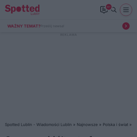
99+
WAŻNY TEMAT?
Prześlij newsa!
Spotted Lublin - Wiadomości Lublin
»
Najnowsze
»
Polska i świat
»
Cz