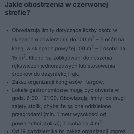
Jakie obostrzenia w czerwonej
strefie?
Obowiązują limity dotyczące liczby osób: w
2
sklepach o powierzchni do 100 m
– 5 osób na
2
kasę, w sklepach powyżej 100 m
– 1 osoba na
2
15 m
. Klienci są zobligowani do noszenia
rękawiczek jednorazowych lub stosowania
środków do dezynfekcji rąk.
Zakaz organizacji kongresów i targów.
Lokale gastronomiczne mogą być otwarte w
godz. 6:00 – 21:00. Obowiązują limity: co drugi
zajęty stolik, chyba że są one oddzielone
przegrodami (min. 1 metr wysokości od
2
powierzchni stolika); 1 osoba na 4 m
.
Od 19 października br. zakaz organizacji imprez