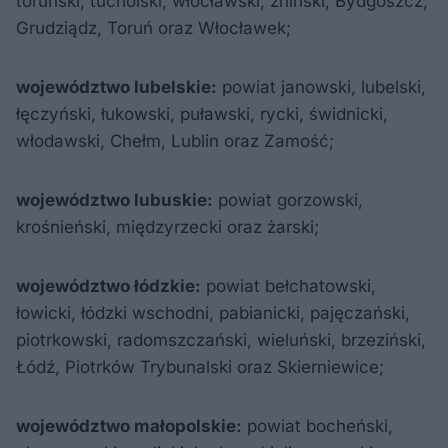
toruński, tucholski, włocławski, żniński, Bydgoszcz,
Grudziądz, Toruń oraz Włocławek;
województwo lubelskie:
powiat janowski, lubelski,
łęczyński, łukowski, puławski, rycki, świdnicki,
włodawski, Chełm, Lublin oraz Zamość;
województwo lubuskie:
powiat gorzowski,
krośnieński, międzyrzecki oraz żarski;
województwo łódzkie:
powiat bełchatowski,
łowicki, łódzki wschodni, pabianicki, pajęczański,
piotrkowski, radomszczański, wieluński, brzeziński,
Łódź, Piotrków Trybunalski oraz Skierniewice;
województwo małopolskie:
powiat bocheński,