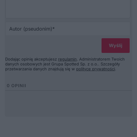
Au
(p
Dodając opinię akceptujesz
regulamin
. Administratorem Twoich
danych osobowych jest Grupa Spotted Sp. z o.o.. Szczegóły
przetwarzania danych znajdują się w
polityce prywatności
.
0
OPINII