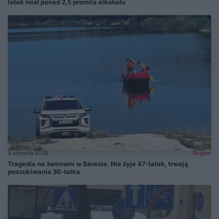
latek miał ponad 2,5 promila alkoholu
6 sierpnia 2026
Region
Tragedia na żwirowni w Berezie. Nie żyje 47-latek, trwają
poszukiwania 30-latka