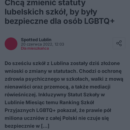
Chcą zmienić statuty
lubelskich szkół, by były
bezpieczne dla osób LGBTQ+
Facebook
Twitter / X
Spotted
Lublin
E-mail
20 czerwca 2022, 12:03
Messenger
Dla mieszkańca
Whatsapp
Kopiuj link
Do sześciu szkół z Lublina zostały dziś złożone
wnioski o zmiany w statutach. Chodzi o ochronę
zdrowia psychicznego w szkołach, walki z mową
nienawiści oraz przemocą, a także mediacji
rówieśniczej. Inkluzywny Statut Szkoły w
Lublinie Miesiąc temu Ranking Szkół
Przyjaznych LGBTQ+ pokazał, że prawie pół
miliona uczniów z całej Polski nie czuje się
bezpiecznie w […]