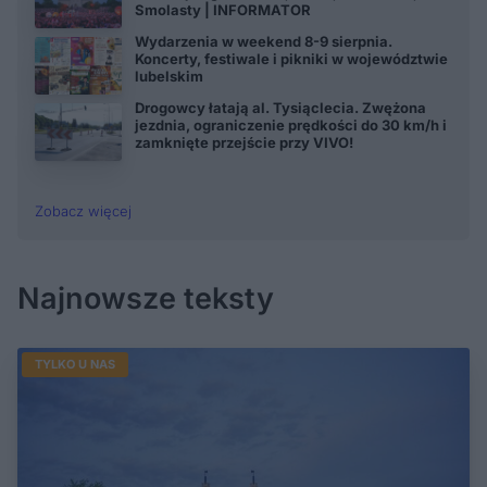
Smolasty | INFORMATOR
Wydarzenia w weekend 8-9 sierpnia.
Koncerty, festiwale i pikniki w województwie
lubelskim
Drogowcy łatają al. Tysiąclecia. Zwężona
jezdnia, ograniczenie prędkości do 30 km/h i
zamknięte przejście przy VIVO!
Zobacz więcej
Najnowsze teksty
TYLKO U NAS