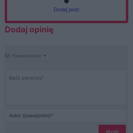
Dodaj post
Dodaj opinię
Powiadomienia
Au
(p