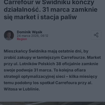
Carrefour w Świdniku kończy
działalność. 31 marca zamknie
się market i stacja paliw
Facebook
Twitter / X
Dominik
Wąsik
E-mail
24 marca 2026, 09:12
Messenger
Region
Whatsapp
Kopiuj link
Mieszkańcy Świdnika mają ostatnie dni, by
zrobić zakupy w tamtejszym Carrefourze. Market
przy ul. Lotników Polskich 38 oficjalnie zamknie
swoje podwoje 31 marca. To kolejna ofiara
strategii optymalizacyjnej sieci – kilka miesięcy
temu podobny los spotkał Carrefoura przy al.
Witosa w Lublinie.