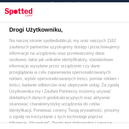
Drogi Użytkowniku,
Kontakt
Na naszej stronie spottedlublin.pl, my oraz naszych 1162
Regulamin
Polityka prywatności
zaufanych partnerów uzyskujemy dostęp i przechowujemy
RODO
informacje na urządzeniu oraz przetwarzamy dane
Warunki korzystania z treści
osobowe, takie jak unikalne identyfikatory, standardowe
informacje wysyłane przez urządzenie czy dane
KATEGORIE
przeglądania w celu zapewniania spersonalizowanych
reklam, wybór spersonalizowanych treści, pomiar reklam i
OGŁOSZENIA
treści, badanie odbiorców oraz ulepszanie usług. Za zgodą
Użytkownika my i Zaufani Partnerzy możemy używać
dokładnych danych geolokalizacyjnych oraz aktywnie
WYDARZENIA
skanować charakterystykę urządzenia do celów
identyfikacji. Ponieważ cenimy Twoją prywatność, prosimy
NA SKRÓTY
o zgodę na korzystanie z tych technologii poprzez
kliknięcie „Akceptuję”. Zgoda jest dobrowolna i zawsze