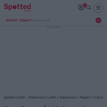
99+
WAŻNY TEMAT?
Prześlij newsa!
Spotted Lublin - Wiadomości Lublin
»
Najnowsze
»
Region
»
Carrefou