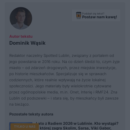
Podobał się tekst?
Postaw nam kawę!
Autor tekstu
Dominik Wąsik
Redaktor naczelny Spotted Lublin, związany z portalem od
jego powstania w 2016 roku. Na co dzień śledzi to, czym żyje
miasto – od zdarzeń drogowych, przez miejskie inwestycje,
po historie mieszkańców. Specjalizuje się w sprawach
codziennych, które realnie wpływają na życie lokalnej
społeczności. Jego materiały były wielokrotnie cytowane
przez ogólnopolskie media, m.in. Onet, Interię i RMF24. Zna
Lublin od podszewki – i stara się, by mieszkańcy byli zawsze
na bieżąco.
Pozostałe teksty autora
Lato z Radiem 2026 w Lublinie. Kto wystąpi?
TYLKO U NAS
O której zagra Skolim, Sarsa, Viki Gabor,