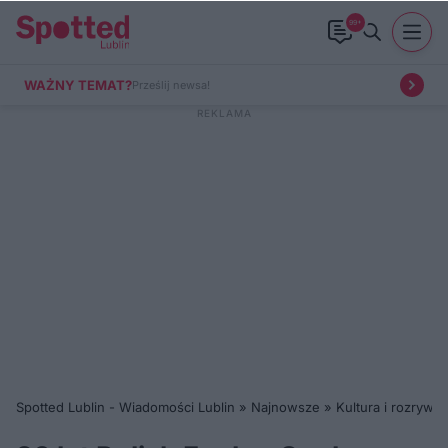
99+
WAŻNY TEMAT?
Prześlij newsa!
Spotted Lublin - Wiadomości Lublin
»
Najnowsze
»
Kultura i rozrywka