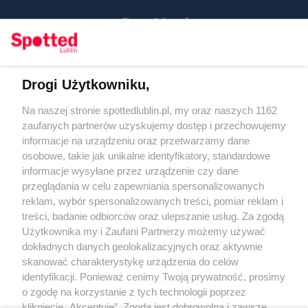
Drogi Użytkowniku,
Kontakt
Na naszej stronie spottedlublin.pl, my oraz naszych 1162
Regulamin
Polityka prywatności
zaufanych partnerów uzyskujemy dostęp i przechowujemy
RODO
informacje na urządzeniu oraz przetwarzamy dane
Warunki korzystania z treści
osobowe, takie jak unikalne identyfikatory, standardowe
informacje wysyłane przez urządzenie czy dane
KATEGORIE
przeglądania w celu zapewniania spersonalizowanych
reklam, wybór spersonalizowanych treści, pomiar reklam i
OGŁOSZENIA
treści, badanie odbiorców oraz ulepszanie usług. Za zgodą
Użytkownika my i Zaufani Partnerzy możemy używać
WYDARZENIA
dokładnych danych geolokalizacyjnych oraz aktywnie
skanować charakterystykę urządzenia do celów
identyfikacji. Ponieważ cenimy Twoją prywatność, prosimy
NA SKRÓTY
o zgodę na korzystanie z tych technologii poprzez
kliknięcie „Akceptuję”. Zgoda jest dobrowolna i zawsze