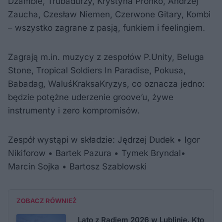
Dżamble, Trubadurzy, Krystyna Prońko, Andrzej
Zaucha, Czesław Niemen, Czerwone Gitary, Kombi
– wszystko zagrane z pasją, funkiem i feelingiem.
Zagrają m.in. muzycy z zespołów P.Unity, Beluga
Stone, Tropical Soldiers In Paradise, Pokusa,
Babadag, WaluśKraksaKryzys, co oznacza jedno:
będzie potężne uderzenie groove’u, żywe
instrumenty i zero kompromisów.
Zespół wystąpi w składzie: Jędrzej Dudek • Igor
Nikiforow • Bartek Pazura • Tymek Bryndal•
Marcin Sojka • Bartosz Szablowski
ZOBACZ RÓWNIEŻ
Lato z Radiem 2026 w Lublinie. Kto