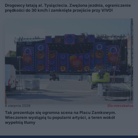
Drogowcy łatają al. Tysiąclecia. Zwężona jezdnia, ograniczenie
prędkości do 30 km/h i zamknięte przejście przy VIVO!
8 sierpnia 2026
Dla mieszkańca
Tak prezentuje się ogromna scena na Placu Zamkowym.
Wieczorem wystąpią tu popularni artyści, a teren wokół
wypełnią tłumy