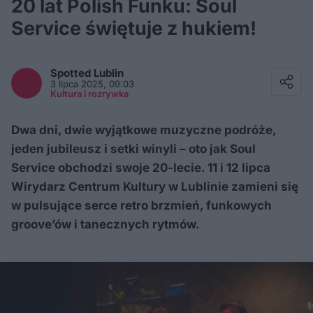
20 lat Polish Funku: Soul
Service świętuje z hukiem!
Facebook
Twitter / X
Spotted
Lublin
E-mail
3 lipca 2025, 09:03
Messenger
Kultura i rozrywka
Whatsapp
Kopiuj link
Dwa dni, dwie wyjątkowe muzyczne podróże,
jeden jubileusz i setki winyli – oto jak Soul
Service obchodzi swoje 20-lecie. 11 i 12 lipca
Wirydarz Centrum Kultury w Lublinie zamieni się
w pulsujące serce retro brzmień, funkowych
groove’ów i tanecznych rytmów.