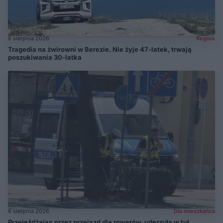
6 sierpnia 2026
Region
Tragedia na żwirowni w Berezie. Nie żyje 47-latek, trwają
poszukiwania 30-latka
6 sierpnia 2026
Dla mieszkańca
Przejeżdżając przez przejazd dla rowerów, uderzyła w tył