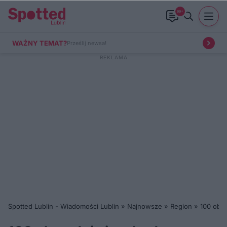
99+
WAŻNY TEMAT?
Prześlij newsa!
Spotted Lublin - Wiadomości Lublin
»
Najnowsze
»
Region
»
100 obw