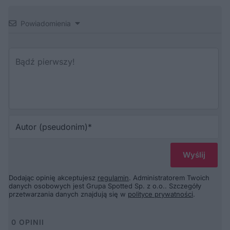
Powiadomienia
Au
(p
Dodając opinię akceptujesz
regulamin
. Administratorem Twoich
danych osobowych jest Grupa Spotted Sp. z o.o.. Szczegóły
przetwarzania danych znajdują się w
polityce prywatności
.
0
OPINII