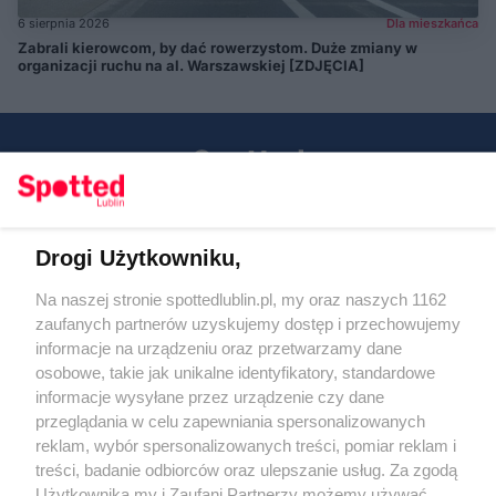
6 sierpnia 2026
Dla mieszkańca
Zabrali kierowcom, by dać rowerzystom. Duże zmiany w
organizacji ruchu na al. Warszawskiej [ZDJĘCIA]
Drogi Użytkowniku,
Kontakt
Na naszej stronie spottedlublin.pl, my oraz naszych 1162
Regulamin
Polityka prywatności
zaufanych partnerów uzyskujemy dostęp i przechowujemy
RODO
informacje na urządzeniu oraz przetwarzamy dane
Warunki korzystania z treści
osobowe, takie jak unikalne identyfikatory, standardowe
informacje wysyłane przez urządzenie czy dane
KATEGORIE
przeglądania w celu zapewniania spersonalizowanych
reklam, wybór spersonalizowanych treści, pomiar reklam i
OGŁOSZENIA
treści, badanie odbiorców oraz ulepszanie usług. Za zgodą
Użytkownika my i Zaufani Partnerzy możemy używać