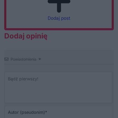
Dodaj post
Dodaj opinię
Powiadomienia
Au
(p