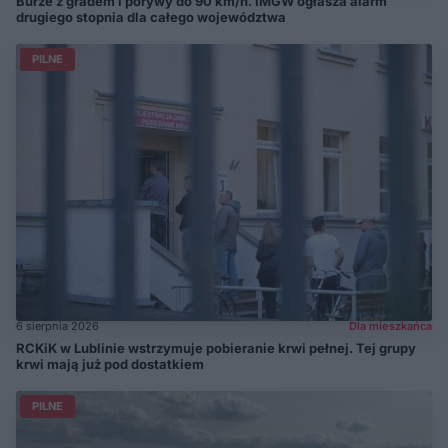
Burze z gradem i porywy do 90 km/h. IMGW ogłasza alarm
drugiego stopnia dla całego województwa
PILNE
6 sierpnia 2026
Dla mieszkańca
RCKiK w Lublinie wstrzymuje pobieranie krwi pełnej. Tej grupy
krwi mają już pod dostatkiem
PILNE