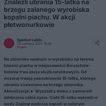
Znaleźli ubrania 15-latka na
brzegu zalanego wyrobiska
kopalni piachu. W akcji
płetwonurkowie
Facebook
Twitter / X
Spotted
Lublin
E-mail
25 czerwca 2021, 10:36
Messenger
Region
Whatsapp
Kopiuj link
Na zbiorniku wodnym w wyrobisku na terenie
kopalni piachu w miejscowości Borzechów-
Kolonia trwa akcja służb ratunkowych. Od
wczoraj trwają poszukiwania 15-latka, którego
ubrania znaleziono na brzegu zbiornika.
Aktualizacja:► Wyszedł z domu z zamiarem
odebrania sobie życia. Ciało 15-latka wyłowili w
wody Zaginął podczas kąpieli w zalanym