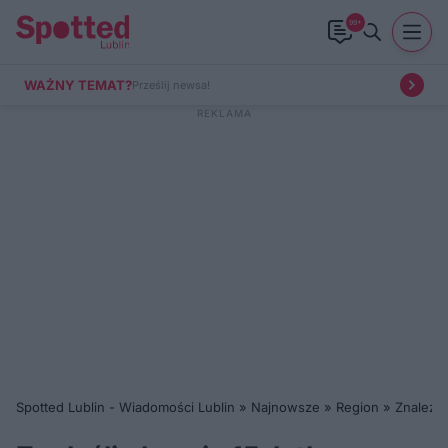
99+
WAŻNY TEMAT?
Prześlij newsa!
Spotted Lublin - Wiadomości Lublin
»
Najnowsze
»
Region
»
Znaleźli