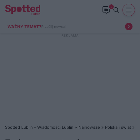
0
WAŻNY TEMAT?
Prześlij newsa!
Spotted Lublin - Wiadomości Lublin
»
Najnowsze
»
Polska i świat
»
Zm