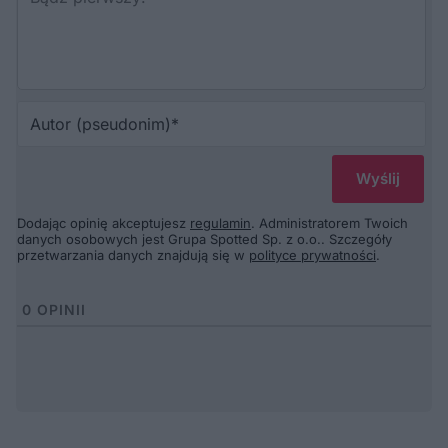
Au
(p
Dodając opinię akceptujesz
regulamin
. Administratorem Twoich
danych osobowych jest Grupa Spotted Sp. z o.o.. Szczegóły
przetwarzania danych znajdują się w
polityce prywatności
.
0
OPINII