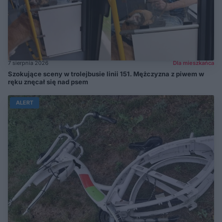
7 sierpnia 2026
Dla mieszkańca
Szokujące sceny w trolejbusie linii 151. Mężczyzna z piwem w
ręku znęcał się nad psem
ALERT