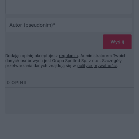
Au
(p
Dodając opinię akceptujesz
regulamin
. Administratorem Twoich
danych osobowych jest Grupa Spotted Sp. z o.o.. Szczegóły
przetwarzania danych znajdują się w
polityce prywatności
.
0
OPINII