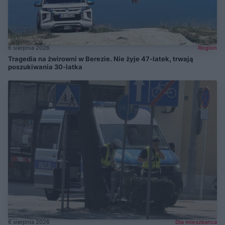
6 sierpnia 2026
Region
Tragedia na żwirowni w Berezie. Nie żyje 47-latek, trwają
poszukiwania 30-latka
6 sierpnia 2026
Dla mieszkańca