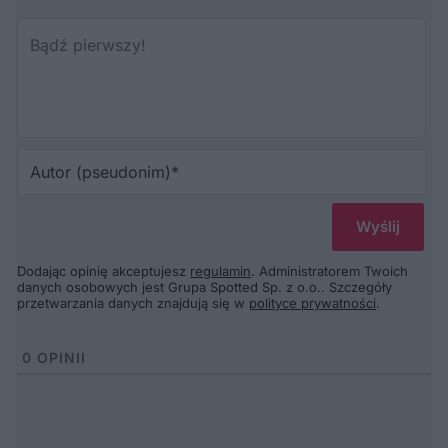
Au
(p
Dodając opinię akceptujesz
regulamin
. Administratorem Twoich
danych osobowych jest Grupa Spotted Sp. z o.o.. Szczegóły
przetwarzania danych znajdują się w
polityce prywatności
.
0
OPINII