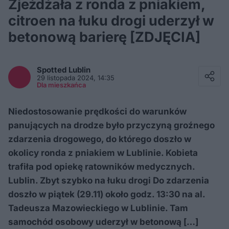
Zjeżdżała z ronda z pniakiem,
citroen na łuku drogi uderzył w
betonową barierę [ZDJĘCIA]
Facebook
Twitter / X
Spotted
Lublin
E-mail
29 listopada 2024, 14:35
Messenger
Dla mieszkańca
Whatsapp
Kopiuj link
Niedostosowanie prędkości do warunków
panujących na drodze było przyczyną groźnego
zdarzenia drogowego, do którego doszło w
okolicy ronda z pniakiem w Lublinie. Kobieta
trafiła pod opiekę ratowników medycznych.
Lublin. Zbyt szybko na łuku drogi Do zdarzenia
doszło w piątek (29.11) około godz. 13:30 na al.
Tadeusza Mazowieckiego w Lublinie. Tam
samochód osobowy uderzył w betonową […]