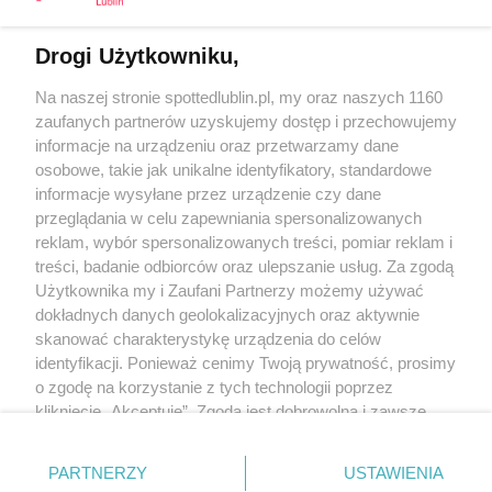
Drogi Użytkowniku,
Kontakt
Na naszej stronie spottedlublin.pl, my oraz naszych 1160
Regulamin
Polityka prywatności
zaufanych partnerów uzyskujemy dostęp i przechowujemy
RODO
informacje na urządzeniu oraz przetwarzamy dane
Warunki korzystania z treści
osobowe, takie jak unikalne identyfikatory, standardowe
informacje wysyłane przez urządzenie czy dane
KATEGORIE
przeglądania w celu zapewniania spersonalizowanych
reklam, wybór spersonalizowanych treści, pomiar reklam i
OGŁOSZENIA
treści, badanie odbiorców oraz ulepszanie usług. Za zgodą
Użytkownika my i Zaufani Partnerzy możemy używać
WYDARZENIA
dokładnych danych geolokalizacyjnych oraz aktywnie
skanować charakterystykę urządzenia do celów
identyfikacji. Ponieważ cenimy Twoją prywatność, prosimy
NA SKRÓTY
o zgodę na korzystanie z tych technologii poprzez
kliknięcie „Akceptuję”. Zgoda jest dobrowolna i zawsze
możesz ją zmienić/wycofać klikając przycisk ustawień
prywatności znajdujący się w lewym dolnym rogu strony
PARTNERZY
USTAWIENIA
. Niektóre rodzaje przetwarzania danych nie wymagają