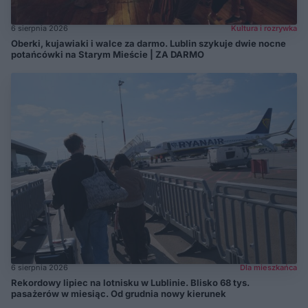
6 sierpnia 2026
Kultura i rozrywka
Oberki, kujawiaki i walce za darmo. Lublin szykuje dwie nocne
potańcówki na Starym Mieście | ZA DARMO
6 sierpnia 2026
Dla mieszkańca
Rekordowy lipiec na lotnisku w Lublinie. Blisko 68 tys.
pasażerów w miesiąc. Od grudnia nowy kierunek