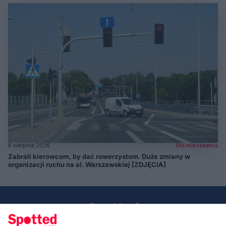
6 sierpnia 2026
Dla mieszkańca
Zabrali kierowcom, by dać rowerzystom. Duże zmiany w
organizacji ruchu na al. Warszawskiej [ZDJĘCIA]