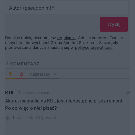
Au
(p
Dodając opinię akceptujesz
regulamin
. Administratorem Twoich
danych osobowych jest Grupa Spotted Sp. z o.o.. Szczegóły
przetwarzania danych znajdują się w
polityce prywatności
.
1
KOMENTARZ
najstarszy
KUL
3 miesięcy temu
Akurat magnolia na KUL jest niedostępna przez remont.
Po co więc o niej pisać?
Odpowiedz
1