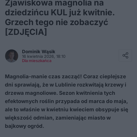
Zjawiskowa magnolia na
dziedzińcu KUL już kwitnie.
Grzech tego nie zobaczyć
[ZDJĘCIA]
Facebook
Twitter / X
Dominik
Wąsik
E-mail
16 kwietnia 2026, 18:10
Messenger
Dla mieszkańca
Whatsapp
Kopiuj link
Magnolia-manie czas zacząć! Coraz cieplejsze
dni sprawiają, że w Lublinie rozkwitają krzewy i
drzewa magnoliowe. Sezon kwitnienia tych
efektownych roślin przypada od marca do maja,
ale to właśnie w kwietniu kwieciem obsypuje się
większość odmian, zamieniając miasto w
bajkowy ogród.