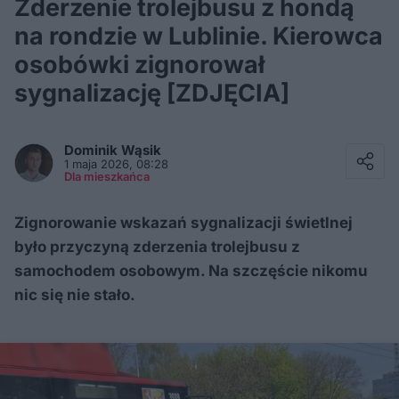
Zderzenie trolejbusu z hondą
na rondzie w Lublinie. Kierowca
osobówki zignorował
sygnalizację [ZDJĘCIA]
Facebook
Twitter / X
Dominik
Wąsik
E-mail
1 maja 2026, 08:28
Messenger
Dla mieszkańca
Whatsapp
Kopiuj link
Zignorowanie wskazań sygnalizacji świetlnej
było przyczyną zderzenia trolejbusu z
samochodem osobowym. Na szczęście nikomu
nic się nie stało.