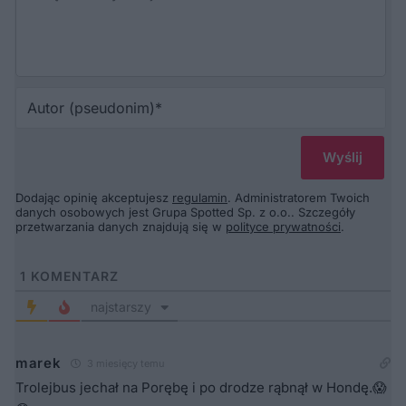
Au
(p
Dodając opinię akceptujesz
regulamin
. Administratorem Twoich
danych osobowych jest Grupa Spotted Sp. z o.o.. Szczegóły
przetwarzania danych znajdują się w
polityce prywatności
.
1
KOMENTARZ
najstarszy
marek
3 miesięcy temu
Trolejbus jechał na Porębę i po drodze rąbnął w Hondę.😱