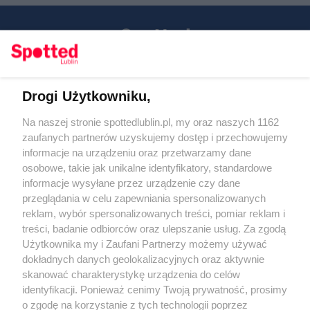
Drogi Użytkowniku,
Kontakt
Na naszej stronie spottedlublin.pl, my oraz naszych 1162
Regulamin
Polityka prywatności
zaufanych partnerów uzyskujemy dostęp i przechowujemy
RODO
informacje na urządzeniu oraz przetwarzamy dane
Warunki korzystania z treści
osobowe, takie jak unikalne identyfikatory, standardowe
informacje wysyłane przez urządzenie czy dane
KATEGORIE
przeglądania w celu zapewniania spersonalizowanych
reklam, wybór spersonalizowanych treści, pomiar reklam i
OGŁOSZENIA
treści, badanie odbiorców oraz ulepszanie usług. Za zgodą
Użytkownika my i Zaufani Partnerzy możemy używać
WYDARZENIA
dokładnych danych geolokalizacyjnych oraz aktywnie
skanować charakterystykę urządzenia do celów
identyfikacji. Ponieważ cenimy Twoją prywatność, prosimy
NA SKRÓTY
o zgodę na korzystanie z tych technologii poprzez