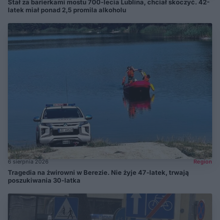
Stał za barierkami mostu 700-lecia Lublina, chciał skoczyć. 42-
latek miał ponad 2,5 promila alkoholu
6 sierpnia 2026
Region
Tragedia na żwirowni w Berezie. Nie żyje 47-latek, trwają
poszukiwania 30-latka