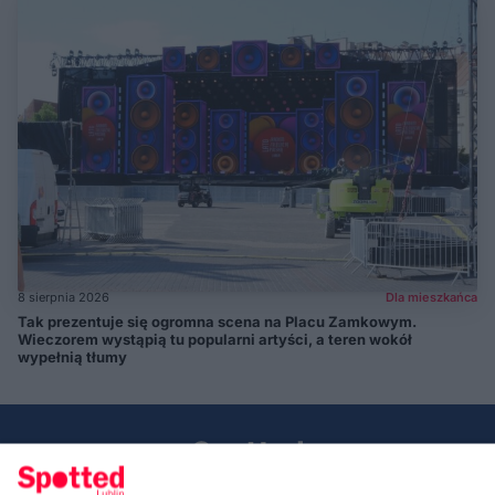
8 sierpnia 2026
Dla mieszkańca
Tak prezentuje się ogromna scena na Placu Zamkowym.
Wieczorem wystąpią tu popularni artyści, a teren wokół
wypełnią tłumy