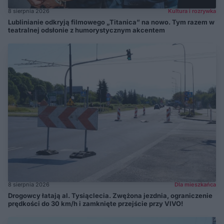
8 sierpnia 2026
Kultura i rozrywka
Lublinianie odkryją filmowego „Titanica” na nowo. Tym razem w
teatralnej odsłonie z humorystycznym akcentem
8 sierpnia 2026
Dla mieszkańca
Drogowcy łatają al. Tysiąclecia. Zwężona jezdnia, ograniczenie
prędkości do 30 km/h i zamknięte przejście przy VIVO!