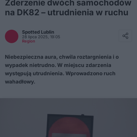
Zderzenie dwóch samochodów
na DK82 – utrudnienia w ruchu
Facebook
Twitter / X
Spotted
Lublin
E-mail
28 lipca 2025, 19:05
Messenger
Region
Whatsapp
Kopiuj link
Niebezpieczna aura, chwila roztargnienia i o
wypadek nietrudno. W miejscu zdarzenia
występują utrudnienia. Wprowadzono ruch
wahadłowy.