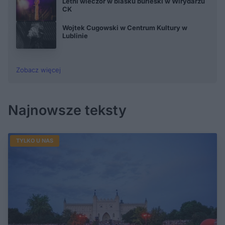
Letni wieczór w blasku burleski w Wirydarzu
CK
Wojtek Cugowski w Centrum Kultury w
Lublinie
Zobacz więcej
Najnowsze teksty
TYLKO U NAS