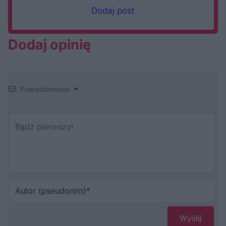
Dodaj post
Dodaj opinię
Powiadomienia
Au
(p