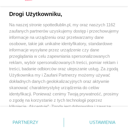
Drogi Użytkowniku,
Kontakt
Na naszej stronie spottedlublin.pl, my oraz naszych 1162
Regulamin
Polityka prywatności
zaufanych partnerów uzyskujemy dostęp i przechowujemy
RODO
informacje na urządzeniu oraz przetwarzamy dane
Warunki korzystania z treści
osobowe, takie jak unikalne identyfikatory, standardowe
informacje wysyłane przez urządzenie czy dane
KATEGORIE
przeglądania w celu zapewniania spersonalizowanych
reklam, wybór spersonalizowanych treści, pomiar reklam i
OGŁOSZENIA
treści, badanie odbiorców oraz ulepszanie usług. Za zgodą
Użytkownika my i Zaufani Partnerzy możemy używać
WYDARZENIA
dokładnych danych geolokalizacyjnych oraz aktywnie
skanować charakterystykę urządzenia do celów
identyfikacji. Ponieważ cenimy Twoją prywatność, prosimy
NA SKRÓTY
o zgodę na korzystanie z tych technologii poprzez
kliknięcie „Akceptuję”. Zgoda jest dobrowolna i zawsze
możesz ją zmienić/wycofać klikając przycisk ustawień
prywatności znajdujący się w lewym dolnym rogu strony
PARTNERZY
USTAWIENIA
. Niektóre rodzaje przetwarzania danych nie wymagają