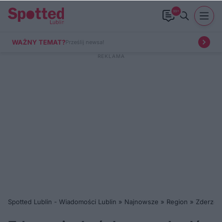
99+
WAŻNY TEMAT?
Prześlij newsa!
Spotted Lublin - Wiadomości Lublin
»
Najnowsze
»
Region
»
Zderzen