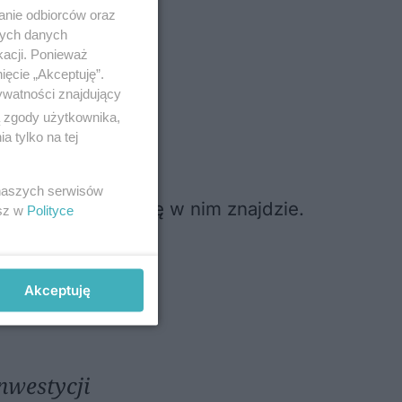
zkalnego
anie odbiorców oraz
 9 maja
nych danych
kacji. Ponieważ
dury
ięcie „Akceptuję”.
ywatności znajdujący
ą zgody użytkownika,
 tylko na tej
 naszych serwisów
 i ile mieszkań się w nim znajdzie.
esz w
Polityce
Akceptuję
nwestycji