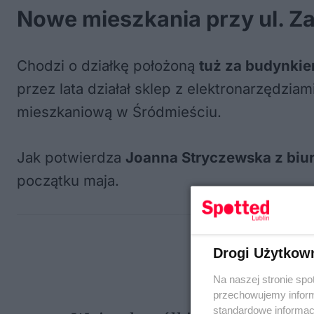
Nowe mieszkania przy ul. Z
Chodzi o działkę położoną
tuż za budynki
przez lata działał sklep z elektronarzędzia
mieszkaniową w Śródmieściu.
Jak potwierdza
Joanna Stryczewska z biu
początku maja.
Drogi Użytkow
Na naszej stronie spo
przechowujemy informa
standardowe informac