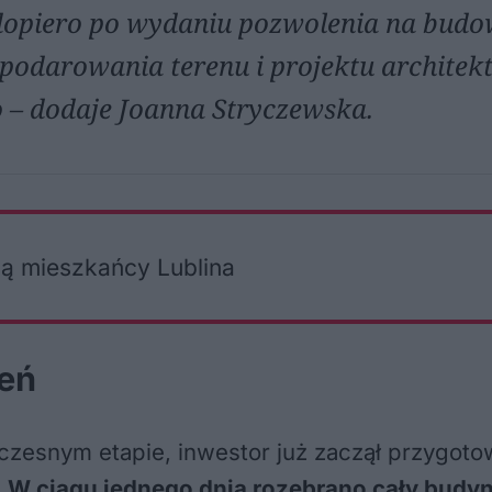
dopiero po wydaniu pozwolenia na budo
podarowania terenu i projektu architek
– dodaje Joanna Stryczewska.
ją mieszkańcy Lublina
ień
czesnym etapie, inwestor już zaczął przygotow
.
W ciągu jednego dnia rozebrano cały budy