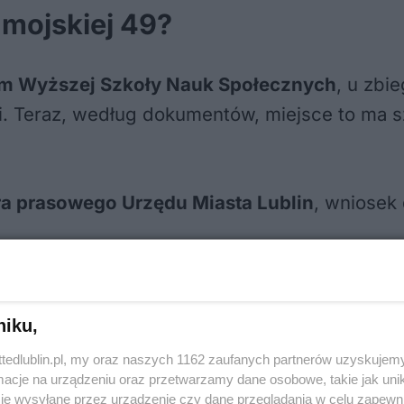
amojskiej 49?
em Wyższej Szkoły Nauk Społecznych
, u zbi
mi. Teraz, według dokumentów, miejsce to ma s
ra prasowego Urzędu Miasta Lublin
, wniosek
niku,
ttedlublin.pl, my oraz naszych 1162 zaufanych partnerów uzyskujemy
cje na urządzeniu oraz przetwarzamy dane osobowe, takie jak unika
je wysyłane przez urządzenie czy dane przeglądania w celu zapewn