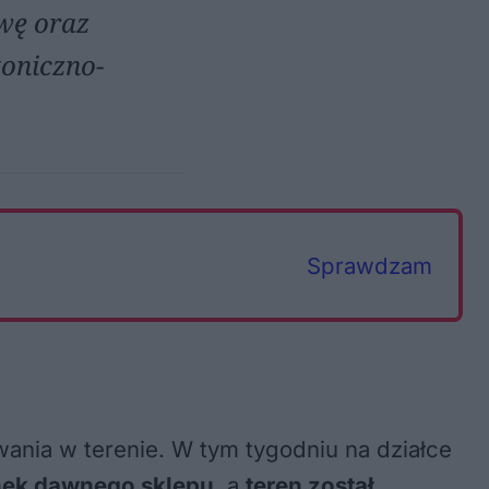
wę oraz
toniczno-
Sprawdzam
ania w terenie. W tym tygodniu na działce
nek dawnego sklepu
, a
teren został