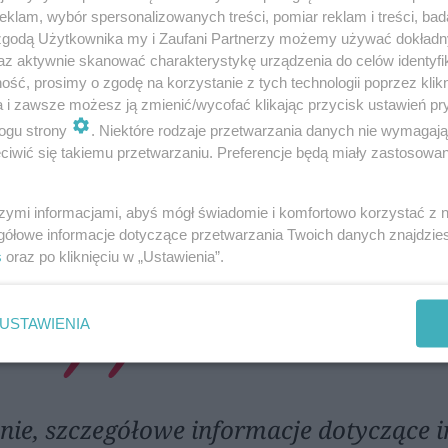
ie pozwolenia na budowę budynku mies
klam, wybór spersonalizowanych treści, pomiar reklam i treści, bad
zy ul. Zamojskiej 49 w Lublinie wpłynął
 zgodą Użytkownika my i Zaufani Partnerzy możemy używać dokład
az aktywnie skanować charakterystykę urządzenia do celów identyfi
jest on na bardzo wczesnym etapie proce
ść, prosimy o zgodę na korzystanie z tych technologii poprzez klikn
a i zawsze możesz ją zmienić/wycofać klikając przycisk ustawień pr
rzekazuje przedstawicielka magistratu.
ogu strony
. Niektóre rodzaje przetwarzania danych nie wymagaj
iwić się takiemu przetwarzaniu. Preferencje będą miały zastosowania
szymi informacjami, abyś mógł świadomie i komfortowo korzystać z
e miał planowany budynek, jak będzie wyglądał
gółowe informacje dotyczące przetwarzania Twoich danych znajdzi
s
oraz po kliknięciu w „Ustawienia”.
USTAWIENIA
ie, szczegółowe informacje dotyczące i