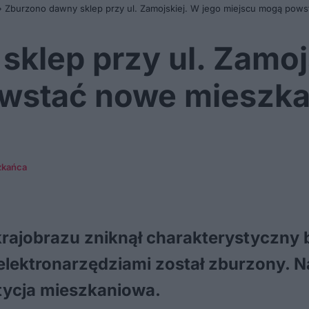
»
Zburzono dawny sklep przy ul. Zamojskiej. W jego miejscu mogą pows
klep przy ul. Zamoj
wstać nowe mieszkan
zkańca
 krajobrazu zniknął charakterystyczn
 elektronarzędziami został zburzony. N
tycja mieszkaniowa.