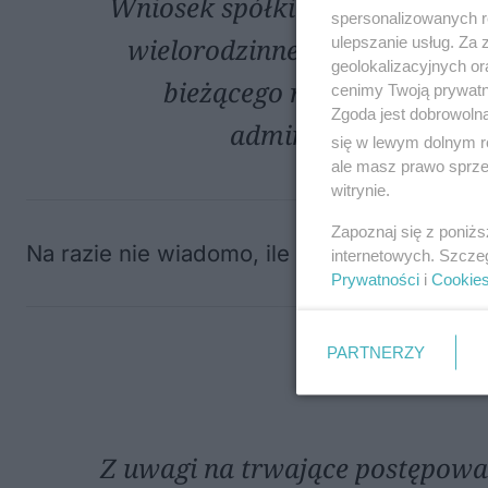
Wniosek spółki Edach o wydan
spersonalizowanych re
wielorodzinnego na działce pr
ulepszanie usług. Za
geolokalizacyjnych or
bieżącego roku i obecnie 
cenimy Twoją prywatno
Zgoda jest dobrowoln
administracyjnej – p
się w lewym dolnym r
ale masz prawo sprzec
witrynie.
Zapoznaj się z poniż
Na razie nie wiadomo, ile kondygnacji będzi
internetowych. Szcze
Prywatności
i
Cookie
PARTNERZY
Z uwagi na trwające postępowan