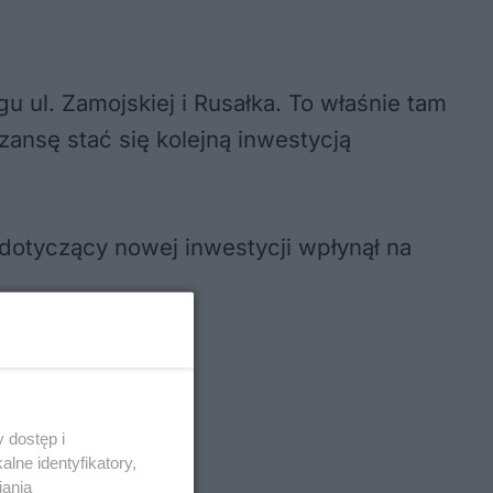
egu ul. Zamojskiej i Rusałka. To właśnie tam
zansę stać się kolejną inwestycją
 dotyczący nowej inwestycji wpłynął na
 dostęp i
lne identyfikatory,
iania