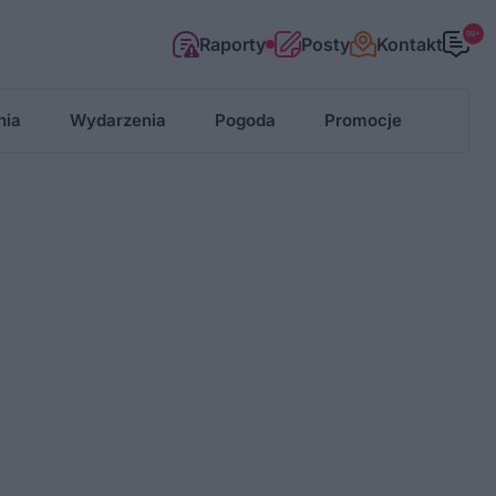
99+
Raporty
Posty
Kontakt
nia
Wydarzenia
Pogoda
Promocje