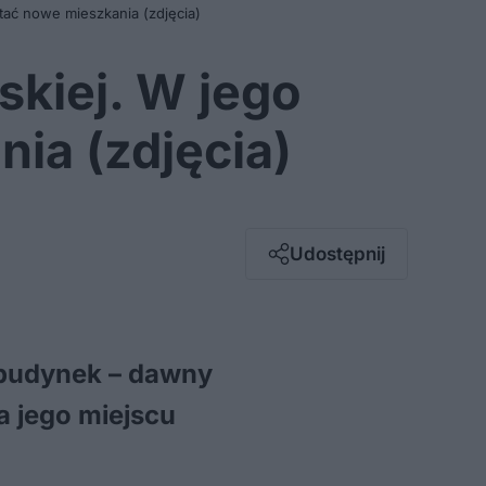
tać nowe mieszkania (zdjęcia)
skiej. W jego
ia (zdjęcia)
Facebook
Twitter / X
E-mail
Udostępnij
Messenger
Whatsapp
Kopiuj link
y budynek – dawny
a jego miejscu