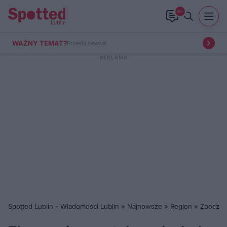
99+
WAŻNY TEMAT?
Prześlij newsa!
Spotted Lublin - Wiadomości Lublin
»
Najnowsze
»
Region
»
Zboczeni