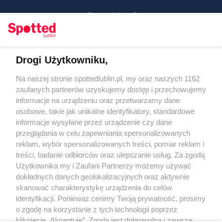
Drogi Użytkowniku,
Kontakt
Na naszej stronie spottedlublin.pl, my oraz naszych 1162
Regulamin
Polityka prywatności
zaufanych partnerów uzyskujemy dostęp i przechowujemy
RODO
informacje na urządzeniu oraz przetwarzamy dane
Warunki korzystania z treści
osobowe, takie jak unikalne identyfikatory, standardowe
informacje wysyłane przez urządzenie czy dane
KATEGORIE
przeglądania w celu zapewniania spersonalizowanych
reklam, wybór spersonalizowanych treści, pomiar reklam i
OGŁOSZENIA
treści, badanie odbiorców oraz ulepszanie usług. Za zgodą
Użytkownika my i Zaufani Partnerzy możemy używać
WYDARZENIA
dokładnych danych geolokalizacyjnych oraz aktywnie
skanować charakterystykę urządzenia do celów
identyfikacji. Ponieważ cenimy Twoją prywatność, prosimy
NA SKRÓTY
o zgodę na korzystanie z tych technologii poprzez
kliknięcie „Akceptuję”. Zgoda jest dobrowolna i zawsze