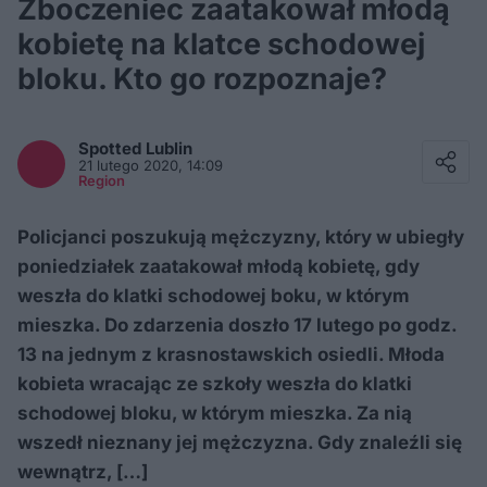
Zboczeniec zaatakował młodą
kobietę na klatce schodowej
bloku. Kto go rozpoznaje?
Facebook
Twitter / X
Spotted
Lublin
E-mail
21 lutego 2020, 14:09
Messenger
Region
Whatsapp
Kopiuj link
Policjanci poszukują mężczyzny, który w ubiegły
poniedziałek zaatakował młodą kobietę, gdy
weszła do klatki schodowej boku, w którym
mieszka. Do zdarzenia doszło 17 lutego po godz.
13 na jednym z krasnostawskich osiedli. Młoda
kobieta wracając ze szkoły weszła do klatki
schodowej bloku, w którym mieszka. Za nią
wszedł nieznany jej mężczyzna. Gdy znaleźli się
wewnątrz, […]