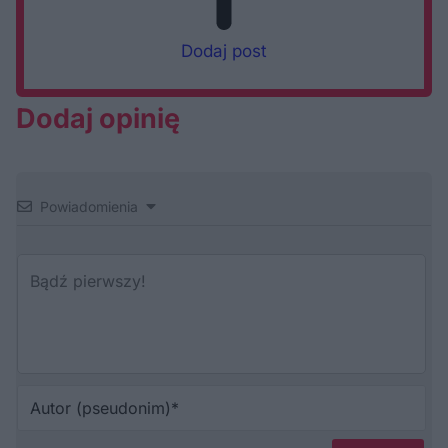
Dodaj post
Dodaj opinię
Powiadomienia
Au
(p