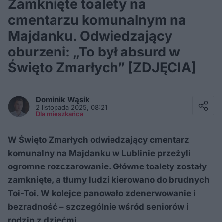
Zamknięte toalety na
cmentarzu komunalnym na
Majdanku. Odwiedzający
oburzeni: „To był absurd w
Święto Zmarłych” [ZDJĘCIA]
Facebook
Twitter / X
Dominik
Wąsik
E-mail
2 listopada 2025, 08:21
Messenger
Dla mieszkańca
Whatsapp
Kopiuj link
W Święto Zmarłych odwiedzający cmentarz
komunalny na Majdanku w Lublinie przeżyli
ogromne rozczarowanie. Główne toalety zostały
zamknięte, a tłumy ludzi kierowano do brudnych
Toi-Toi. W kolejce panowało zdenerwowanie i
bezradność – szczególnie wśród seniorów i
rodzin z dziećmi.