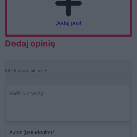
Dodaj post
Dodaj opinię
Powiadomienia
Au
(p