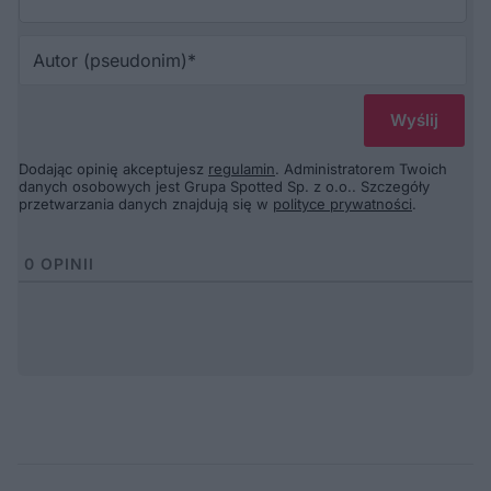
Au
(p
Dodając opinię akceptujesz
regulamin
. Administratorem Twoich
danych osobowych jest Grupa Spotted Sp. z o.o.. Szczegóły
przetwarzania danych znajdują się w
polityce prywatności
.
0
OPINII