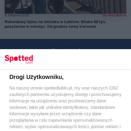
6 sierpnia 2026
Dla mieszkańca
Rekordowy lipiec na lotnisku w Lublinie. Blisko 68 tys.
pasażerów w miesiąc. Od grudnia nowy kierunek
Drogi Użytkowniku,
Kontakt
Na naszej stronie spottedlublin.pl, my oraz naszych 1162
Regulamin
Polityka prywatności
zaufanych partnerów uzyskujemy dostęp i przechowujemy
RODO
informacje na urządzeniu oraz przetwarzamy dane
Warunki korzystania z treści
osobowe, takie jak unikalne identyfikatory, standardowe
informacje wysyłane przez urządzenie czy dane
KATEGORIE
przeglądania w celu zapewniania spersonalizowanych
reklam, wybór spersonalizowanych treści, pomiar reklam i
OGŁOSZENIA