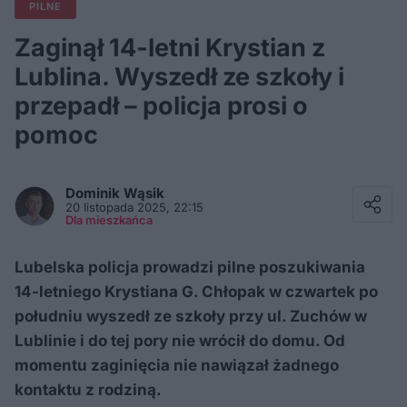
PILNE
Zaginął 14-letni Krystian z
Lublina. Wyszedł ze szkoły i
przepadł – policja prosi o
pomoc
Facebook
Twitter / X
Dominik
Wąsik
E-mail
20 listopada 2025, 22:15
Messenger
Dla mieszkańca
Whatsapp
Kopiuj link
Lubelska policja prowadzi pilne poszukiwania
14-letniego Krystiana G. Chłopak w czwartek po
południu wyszedł ze szkoły przy ul. Zuchów w
Lublinie i do tej pory nie wrócił do domu. Od
momentu zaginięcia nie nawiązał żadnego
kontaktu z rodziną.