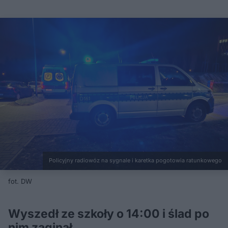
Policyjny radiowóz na sygnale i karetka pogotowia ratunkowego
fot. DW
Wyszedł ze szkoły o 14:00 i ślad po
nim zaginął