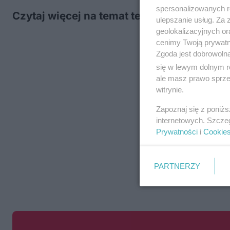
spersonalizowanych re
Czytaj więcej na temat tego zdarzenia:
So
ulepszanie usług. Za
geolokalizacyjnych or
cenimy Twoją prywatno
Zgoda jest dobrowoln
się w lewym dolnym r
ale masz prawo sprzec
witrynie.
Zapoznaj się z poniż
internetowych. Szcze
Prywatności
i
Cookie
PARTNERZY