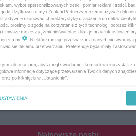
klam, wybór spersonalizowanych treści, pomiar reklam i treści, bad
bieszczany Kolonia: Zderzenie dwóch pojazdó
 zgodą Użytkownika my i Zaufani Partnerzy możemy używać dokład
az aktywnie skanować charakterystykę urządzenia do celów identyfi
ść, prosimy o zgodę na korzystanie z tych technologii poprzez klikn
a i zawsze możesz ją zmienić/wycofać klikając przycisk ustawień pr
ogu strony
. Niektóre rodzaje przetwarzania danych nie wymagaj
iwić się takiemu przetwarzaniu. Preferencje będą miały zastosowania
szymi informacjami, abyś mógł świadomie i komfortowo korzystać z
gółowe informacje dotyczące przetwarzania Twoich danych znajdzi
s
oraz po kliknięciu w „Ustawienia”.
USTAWIENIA
Najnowsze posty