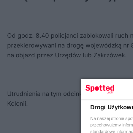
Od godz. 8.40 policjanci zablokowali ruch 
przekierowywani na drogę wojewódzką nr 83
na objazd przez Urzędów lub Zakrzówek.
Utrudnienia na tym odcinku potrwają do g
Kolonii.
Drogi Użytkow
Na naszej stronie spo
przechowujemy informa
standardowe informac