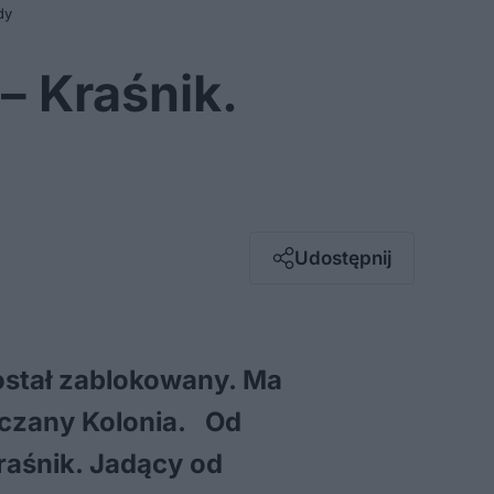
dy
– Kraśnik.
Facebook
Twitter / X
E-mail
Udostępnij
Messenger
Whatsapp
Kopiuj link
został zablokowany. Ma
czany Kolonia. Od
Kraśnik. Jadący od