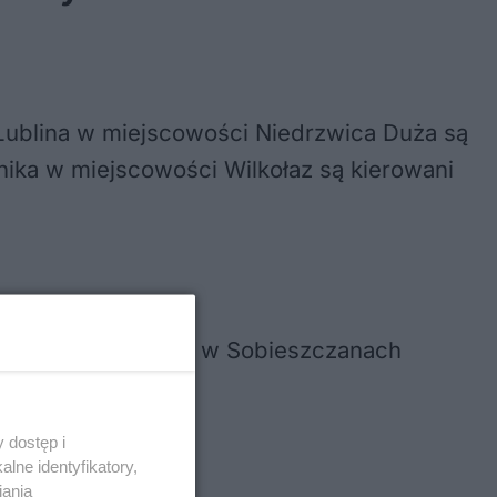
y Lublina w miejscowości Niedrzwica Duża są
ika w miejscowości Wilkołaz są kierowani
 porannego wypadku w Sobieszczanach
 dostęp i
lne identyfikatory,
iania