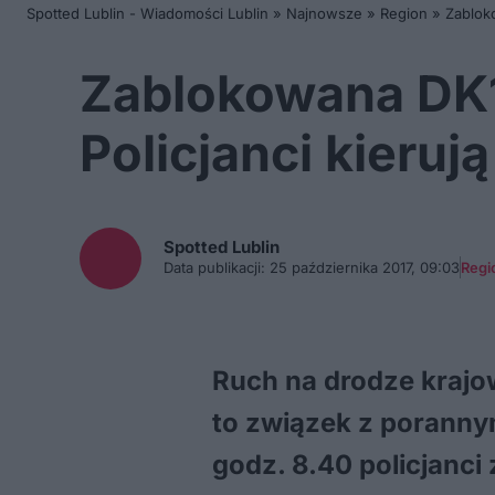
Spotted Lublin - Wiadomości Lublin
»
Najnowsze
»
Region
»
Zabloko
Zablokowana DK19
Policjanci kieruj
Spotted
Lublin
Data publikacji:
25 października 2017, 09:03
Regi
Ruch na drodze krajow
to związek z porann
godz. 8.40 policjanci