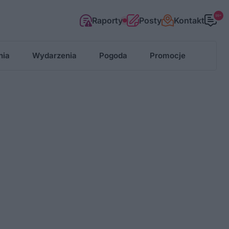
99+
Raporty
Posty
Kontakt
nia
Wydarzenia
Pogoda
Promocje