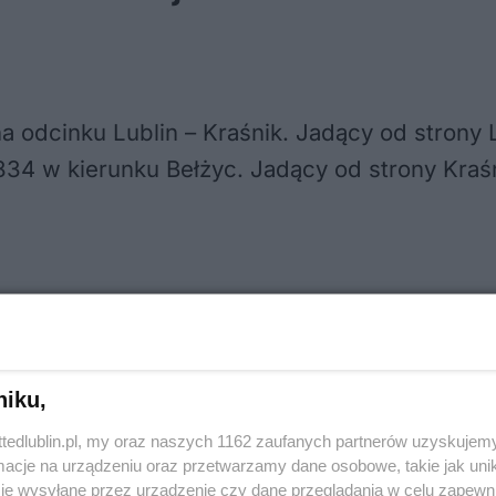
na odcinku Lublin – Kraśnik. Jadący od stron
4 w kierunku Bełżyc. Jadący od strony Kraśn
odz. 11. Ma to związek z sprzątaniem miejsca
niku,
ttedlublin.pl, my oraz naszych 1162 zaufanych partnerów uzyskujemy
cje na urządzeniu oraz przetwarzamy dane osobowe, takie jak unika
je wysyłane przez urządzenie czy dane przeglądania w celu zapewn