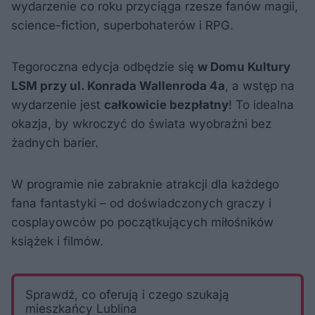
wydarzenie co roku przyciąga rzesze fanów magii,
science-fiction, superbohaterów i RPG.
Tegoroczna edycja odbędzie się
w Domu Kultury
LSM przy ul. Konrada Wallenroda 4a
, a wstęp na
wydarzenie jest
całkowicie bezpłatny
! To idealna
okazja, by wkroczyć do świata wyobraźni bez
żadnych barier.
W programie nie zabraknie atrakcji dla każdego
fana fantastyki – od doświadczonych graczy i
cosplayowców po początkujących miłośników
książek i filmów.
Sprawdź, co oferują i czego szukają
mieszkańcy Lublina