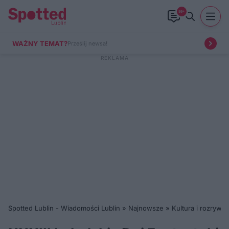
99+
WAŻNY TEMAT?
Prześlij newsa!
Spotted Lublin - Wiadomości Lublin
»
Najnowsze
»
Kultura i rozrywka