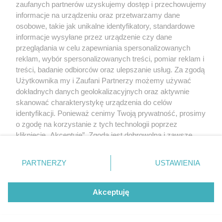
Polityka prywatności
zaufanych partnerów uzyskujemy dostęp i przechowujemy
RODO
informacje na urządzeniu oraz przetwarzamy dane
Warunki korzystania z treści
osobowe, takie jak unikalne identyfikatory, standardowe
informacje wysyłane przez urządzenie czy dane
KATEGORIE
przeglądania w celu zapewniania spersonalizowanych
reklam, wybór spersonalizowanych treści, pomiar reklam i
OGŁOSZENIA
treści, badanie odbiorców oraz ulepszanie usług. Za zgodą
Użytkownika my i Zaufani Partnerzy możemy używać
WYDARZENIA
dokładnych danych geolokalizacyjnych oraz aktywnie
skanować charakterystykę urządzenia do celów
identyfikacji. Ponieważ cenimy Twoją prywatność, prosimy
NA SKRÓTY
o zgodę na korzystanie z tych technologii poprzez
kliknięcie „Akceptuję”. Zgoda jest dobrowolna i zawsze
możesz ją zmienić/wycofać klikając przycisk ustawień
prywatności znajdujący się w lewym dolnym rogu strony
PARTNERZY
USTAWIENIA
. Niektóre rodzaje przetwarzania danych nie wymagają
© 2025. Spotted Lublin. Wszystkie prawa zastrzeżone.
zgody użytkownika, ale masz prawo sprzeciwić się
Mapa strony
takiemu przetwarzaniu. Preferencje będą miały
Akceptuję
zastosowania tylko na tej witrynie.
Najnowsze
Raporty
Posty
Wydarzenia
Zapoznaj się z poniższymi informacjami, abyś mógł