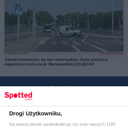
6 sierpnia 2026
Dla mieszkańca
Zabrali kierowcom, by dać rowerzystom. Duże zmiany w
organizacji ruchu na al. Warszawskiej [ZDJĘCIA]
Drogi Użytkowniku,
Kontakt
Na naszej stronie spottedlublin.pl, my oraz naszych 1160
Regulamin