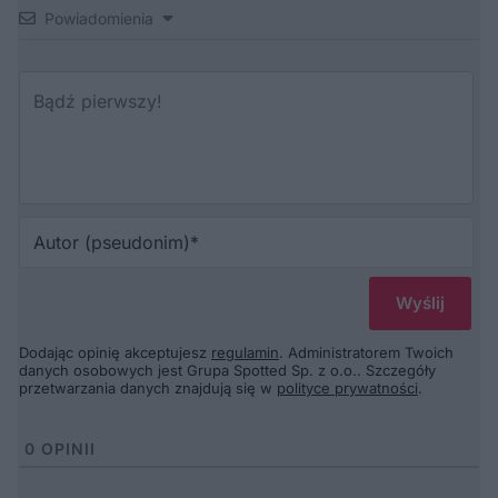
Powiadomienia
Au
(p
Dodając opinię akceptujesz
regulamin
. Administratorem Twoich
danych osobowych jest Grupa Spotted Sp. z o.o.. Szczegóły
przetwarzania danych znajdują się w
polityce prywatności
.
0
OPINII