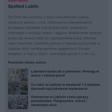
Autor tekstu
Spotted Lublin
Od 2016 roku piszemy o życiu mieszkańców Lublina.
Jesteśmy zawsze z nimi: informujemy, interweniujemy,
pomagamy. Każdego dnia dostarczamy czytelnikom
informacje z naszego miasta i regionu. Wielokrotnie zdobyte
przez nas newsy trafiły do ogólnopolskiej prasy, telewizji,
radia i Internetu. Jesteśmy jednym z największych portali w
Lublinie, który według wyników oglądalności Google
Analytics, w marcu 2022 r. odwiedziło ponad 1,7 mln UU.
Pozostałe teksty autora
Lubelskie badaczki z patentem. Pomogą w
walce z rakiem piersi
Co robić w Lublinie w weekend 1-2 sierpnia.
Sprawdź najciekawsze wydarzenia
Kierowców w Lublinie czeka gorący
poniedziałek. Pielgrzymka, marsz i
zamknięte ulice