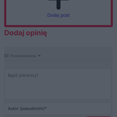
Dodaj post
Dodaj opinię
Powiadomienia
Au
(p