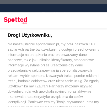
Drogi Użytkowniku,
Kontakt
Na naszej stronie spottedlublin.pl, my oraz naszych 1160
Regulamin
Polityka prywatności
zaufanych partnerów uzyskujemy dostęp i przechowujemy
RODO
informacje na urządzeniu oraz przetwarzamy dane
Warunki korzystania z treści
osobowe, takie jak unikalne identyfikatory, standardowe
informacje wysyłane przez urządzenie czy dane
KATEGORIE
przeglądania w celu zapewniania spersonalizowanych
reklam, wybór spersonalizowanych treści, pomiar reklam i
OGŁOSZENIA
treści, badanie odbiorców oraz ulepszanie usług. Za zgodą
Użytkownika my i Zaufani Partnerzy możemy używać
dokładnych danych geolokalizacyjnych oraz aktywnie
WYDARZENIA
skanować charakterystykę urządzenia do celów
identyfikacji. Ponieważ cenimy Twoją prywatność, prosimy
NA SKRÓTY
o zgodę na korzystanie z tych technologii poprzez