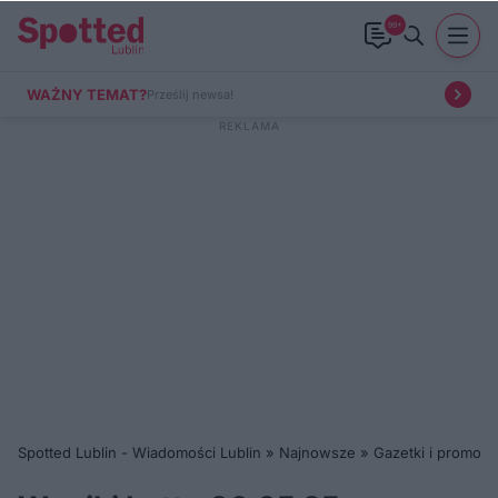
99+
WAŻNY TEMAT?
Prześlij newsa!
Spotted Lublin - Wiadomości Lublin
»
Najnowsze
»
Gazetki i promocj