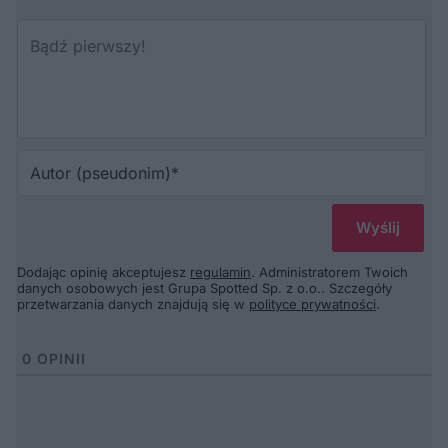
Au
(p
Dodając opinię akceptujesz
regulamin
. Administratorem Twoich
danych osobowych jest Grupa Spotted Sp. z o.o.. Szczegóły
przetwarzania danych znajdują się w
polityce prywatności
.
0
OPINII