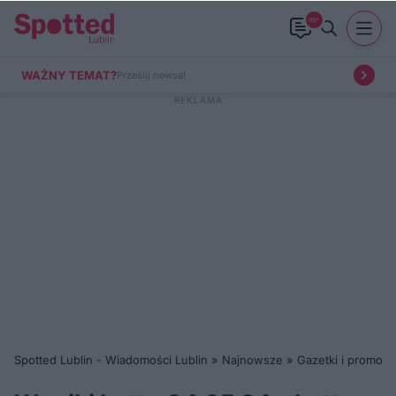
99+
WAŻNY TEMAT?
Prześlij newsa!
Spotted Lublin - Wiadomości Lublin
»
Najnowsze
»
Gazetki i promocj