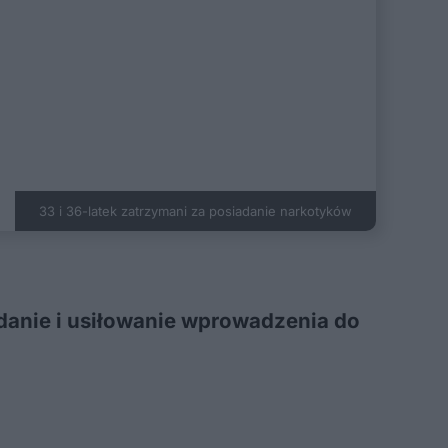
33 i 36-latek zatrzymani za posiadanie narkotyków
danie i usiłowanie wprowadzenia do