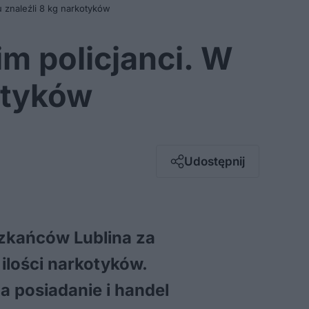
iu znaleźli 8 kg narkotyków
im policjanci. W
kotyków
Facebook
Twitter / X
E-mail
Udostępnij
Messenger
Whatsapp
Kopiuj link
zkańców Lublina za
ilości narkotyków.
a posiadanie i handel