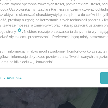
klam, wybór spersonalizowanych treści, pomiar reklam i treści, bad
 zgodą Użytkownika my i Zaufani Partnerzy możemy używać dokład
az aktywnie skanować charakterystykę urządzenia do celów identyfi
ść, prosimy o zgodę na korzystanie z tych technologii poprzez klikn
a i zawsze możesz ją zmienić/wycofać klikając przycisk ustawień pr
ogu strony
. Niektóre rodzaje przetwarzania danych nie wymagaj
iwić się takiemu przetwarzaniu. Preferencje będą miały zastosowania
szymi informacjami, abyś mógł świadomie i komfortowo korzystać z
gółowe informacje dotyczące przetwarzania Twoich danych znajdzi
s
oraz po kliknięciu w „Ustawienia”.
USTAWIENIA