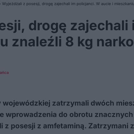
»
Wyjeżdżali z posesji, drogę zajechali im policjanci. W aucie i mieszkan
sji, drogę zajechali 
iu znaleźli 8 kg nar
kańca
 wojewódzkiej zatrzymali dwóch mies
nie wprowadzenia do obrotu znacznych 
i z posesji z amfetaminą. Zatrzymani z