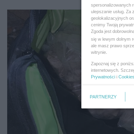
spersonalizowanych re
ulepszanie usług. Za
geolokalizacyjnych or
cenimy Twoją prywatno
Zgoda jest dobrowoln
się w lewym dolnym r
ale masz prawo sprzec
witrynie.
Zapoznaj się z poniż
internetowych. Szcze
Prywatności
i
Cookie
PARTNERZY