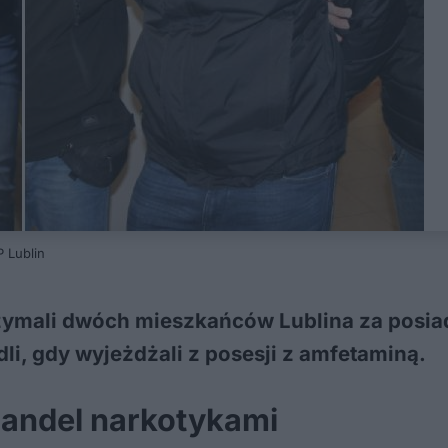
P Lublin
zymali dwóch mieszkańców Lublina za posia
li, gdy wyjeżdżali z posesji z amfetaminą.
handel narkotykami