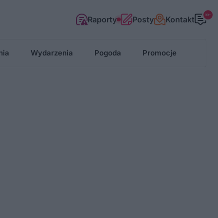
99+
Raporty
Posty
Kontakt
nia
Wydarzenia
Pogoda
Promocje