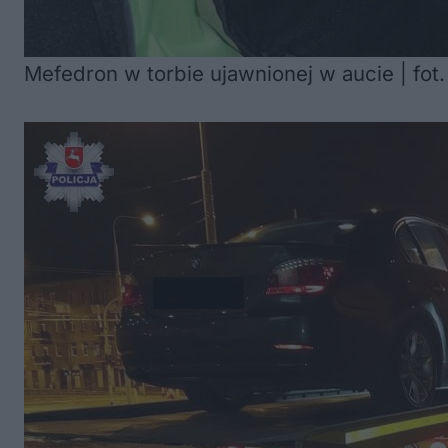
Mefedron w torbie ujawnionej w aucie | fot