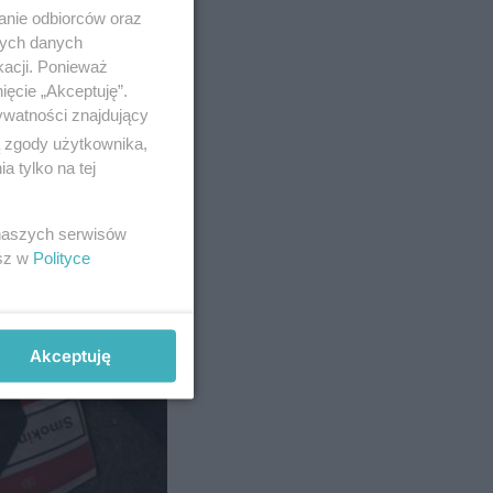
anie odbiorców oraz
nych danych
kacji. Ponieważ
ięcie „Akceptuję”.
ywatności znajdujący
ą zgody użytkownika,
 tylko na tej
 naszych serwisów
esz w
Polityce
Akceptuję