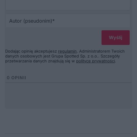
Au
(p
Dodając opinię akceptujesz
regulamin
. Administratorem Twoich
danych osobowych jest Grupa Spotted Sp. z o.o.. Szczegóły
przetwarzania danych znajdują się w
polityce prywatności
.
0
OPINII