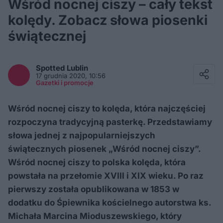
Wśród nocnej ciszy – cały tekst
kolędy. Zobacz słowa piosenki
świątecznej
Facebook
Twitter / X
Spotted
Lublin
E-mail
17 grudnia 2020, 10:56
Messenger
Gazetki i promocje
Whatsapp
Kopiuj link
Wśród nocnej ciszy to kolęda, która najczęściej
rozpoczyna tradycyjną pasterkę. Przedstawiamy
słowa jednej z najpopularniejszych
świątecznych piosenek „Wśród nocnej ciszy”.
Wśród nocnej ciszy to polska kolęda, która
powstała na przełomie XVIII i XIX wieku. Po raz
pierwszy została opublikowana w 1853 w
dodatku do Śpiewnika kościelnego autorstwa ks.
Michała Marcina Mioduszewskiego, który