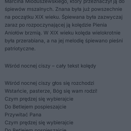
Marcina Mioduszewskiego, który przeznaczył ją do
śpiewów mszalnych. Znana była już powszechnie
na początku XIX wieku. Śpiewana była zazwyczaj
zaraz po rozpoczynającej ją kolędzie Pienia
Aniołów brzmią. W XIX wieku kolęda wielokrotnie
była przerabiana, a na jej melodię śpiewano pieśni
patriotyczne.
Wśród nocnej ciszy – cały tekst kolędy
Wśród nocnej ciszy głos się rozchodzi
Wstańcie, pasterze, Bóg się wam rodzi!
Czym prędzej się wybierajcie
Do Betlejem pospieszajcie
Przywitać Pana
Czym prędzej się wybierajcie
Do Betlejem pospieszajcie