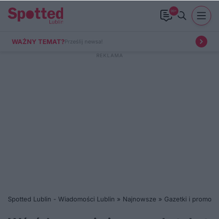
99+
WAŻNY TEMAT?
Prześlij newsa!
Spotted Lublin - Wiadomości Lublin
»
Najnowsze
»
Gazetki i promocj