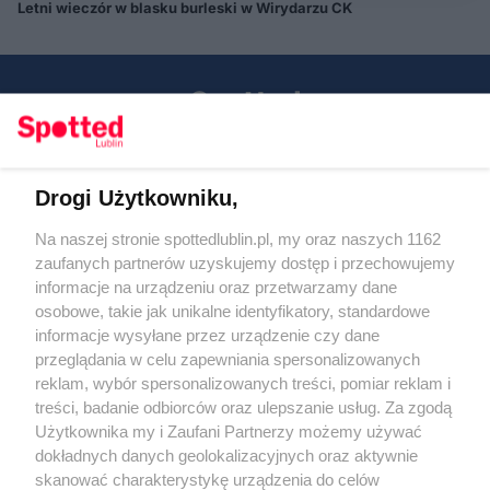
Letni wieczór w blasku burleski w Wirydarzu CK
Drogi Użytkowniku,
Kontakt
Na naszej stronie spottedlublin.pl, my oraz naszych 1162
Regulamin
Polityka prywatności
zaufanych partnerów uzyskujemy dostęp i przechowujemy
RODO
informacje na urządzeniu oraz przetwarzamy dane
Warunki korzystania z treści
osobowe, takie jak unikalne identyfikatory, standardowe
informacje wysyłane przez urządzenie czy dane
KATEGORIE
przeglądania w celu zapewniania spersonalizowanych
reklam, wybór spersonalizowanych treści, pomiar reklam i
OGŁOSZENIA
treści, badanie odbiorców oraz ulepszanie usług. Za zgodą
Użytkownika my i Zaufani Partnerzy możemy używać
dokładnych danych geolokalizacyjnych oraz aktywnie
WYDARZENIA
skanować charakterystykę urządzenia do celów