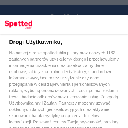
Drogi Użytkowniku,
Kontakt
Na naszej stronie spottedlublin.pl, my oraz naszych 1162
Regulamin
Polityka prywatności
zaufanych partnerów uzyskujemy dostęp i przechowujemy
RODO
informacje na urządzeniu oraz przetwarzamy dane
Warunki korzystania z treści
osobowe, takie jak unikalne identyfikatory, standardowe
informacje wysyłane przez urządzenie czy dane
KATEGORIE
przeglądania w celu zapewniania spersonalizowanych
reklam, wybór spersonalizowanych treści, pomiar reklam i
OGŁOSZENIA
treści, badanie odbiorców oraz ulepszanie usług. Za zgodą
Użytkownika my i Zaufani Partnerzy możemy używać
dokładnych danych geolokalizacyjnych oraz aktywnie
WYDARZENIA
skanować charakterystykę urządzenia do celów
identyfikacji. Ponieważ cenimy Twoją prywatność, prosimy
NA SKRÓTY
o zgodę na korzystanie z tych technologii poprzez