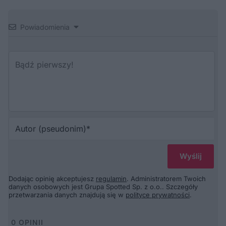
Powiadomienia
Au
(p
Dodając opinię akceptujesz
regulamin
. Administratorem Twoich
danych osobowych jest Grupa Spotted Sp. z o.o.. Szczegóły
przetwarzania danych znajdują się w
polityce prywatności
.
0
OPINII