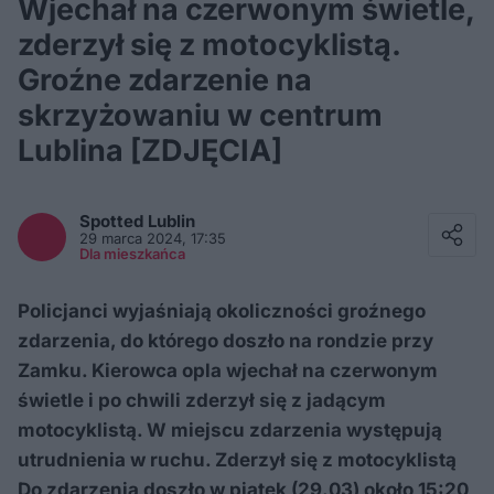
Wjechał na czerwonym świetle,
zderzył się z motocyklistą.
Groźne zdarzenie na
skrzyżowaniu w centrum
Lublina [ZDJĘCIA]
Facebook
Twitter / X
Spotted
Lublin
E-mail
29 marca 2024, 17:35
Messenger
Dla mieszkańca
Whatsapp
Kopiuj link
Policjanci wyjaśniają okoliczności groźnego
zdarzenia, do którego doszło na rondzie przy
Zamku. Kierowca opla wjechał na czerwonym
świetle i po chwili zderzył się z jadącym
motocyklistą. W miejscu zdarzenia występują
utrudnienia w ruchu. Zderzył się z motocyklistą
Do zdarzenia doszło w piątek (29.03) około 15:20