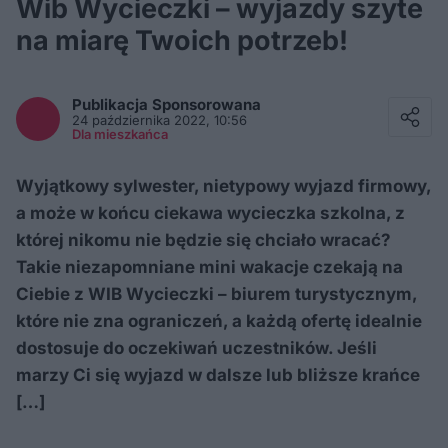
Wib Wycieczki – wyjazdy szyte
na miarę Twoich potrzeb!
Facebook
Twitter / X
Publikacja Sponsorowana
E-mail
24 października 2022, 10:56
Messenger
Dla mieszkańca
Whatsapp
Kopiuj link
Wyjątkowy sylwester, nietypowy wyjazd firmowy,
a może w końcu ciekawa wycieczka szkolna, z
której nikomu nie będzie się chciało wracać?
Takie niezapomniane mini wakacje czekają na
Ciebie z WIB Wycieczki – biurem turystycznym,
które nie zna ograniczeń, a każdą ofertę idealnie
dostosuje do oczekiwań uczestników. Jeśli
marzy Ci się wyjazd w dalsze lub bliższe krańce
[…]