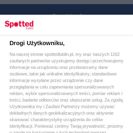
Drogi Użytkowniku,
Kontakt
Na naszej stronie spottedlublin.pl, my oraz naszych 1162
Regulamin
Polityka prywatności
zaufanych partnerów uzyskujemy dostęp i przechowujemy
RODO
informacje na urządzeniu oraz przetwarzamy dane
Warunki korzystania z treści
osobowe, takie jak unikalne identyfikatory, standardowe
informacje wysyłane przez urządzenie czy dane
KATEGORIE
przeglądania w celu zapewniania spersonalizowanych
reklam, wybór spersonalizowanych treści, pomiar reklam i
OGŁOSZENIA
treści, badanie odbiorców oraz ulepszanie usług. Za zgodą
Użytkownika my i Zaufani Partnerzy możemy używać
WYDARZENIA
dokładnych danych geolokalizacyjnych oraz aktywnie
skanować charakterystykę urządzenia do celów
identyfikacji. Ponieważ cenimy Twoją prywatność, prosimy
NA SKRÓTY
o zgodę na korzystanie z tych technologii poprzez